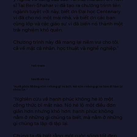
sĩ Tal Ben-Shahar vì đã tạo ra chương trình liên 
ngành tuyệt vời này, biết ơn Đại học Centenary 
vì đã cho nó một mái nhà, và biết ơn các bạn 
cùng lớp và các giáo sư vì đã biến nó thành một 
trải nghiệm khó quên.

Chương trình này đã mang lại niềm vui cho tôi, 
cả về mặt cá nhân, học thuật và nghề nghiệp.”
Tali Stein
South Africa
“Hạnh phúc không nằm ở những gì ta biết. Nó nằm ở những gì ta làm đi làm lại
nhiều lần.”
“Nghiên cứu về hạnh phúc không hé lộ một 
công thức bí mật nào. Nó hé lộ một điều đơn 
giản hơn nhưng khó hơn: hạnh phúc không 
nằm ở những gì chúng ta biết, mà nằm ở những 
gì chúng ta lặp đi lặp lại.

Chúng ta đã biết rằng một cuộc sống tốt đẹp 