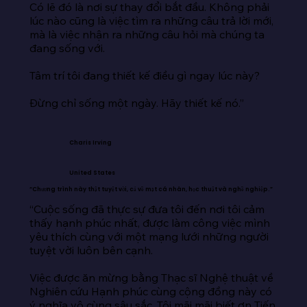
Có lẽ đó là nơi sự thay đổi bắt đầu. Không phải 
lúc nào cũng là việc tìm ra những câu trả lời mới, 
mà là việc nhận ra những câu hỏi mà chúng ta 
đang sống với.

Tâm trí tôi đang thiết kế điều gì ngay lúc này?

Đừng chỉ sống một ngày. Hãy thiết kế nó.”
Charis Irving
United States
“Chương trình này thật tuyệt vời, cả về mặt cá nhân, học thuật và nghề nghiệp.”
“Cuộc sống đã thực sự đưa tôi đến nơi tôi cảm 
thấy hạnh phúc nhất, được làm công việc mình 
yêu thích cùng với một mạng lưới những người 
tuyệt vời luôn bên cạnh.

Việc được ăn mừng bằng Thạc sĩ Nghệ thuật về 
Nghiên cứu Hạnh phúc cùng cộng đồng này có 
ý nghĩa vô cùng sâu sắc. Tôi mãi mãi biết ơn Tiến 