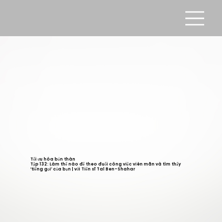
Tối ưu hóa bản thân
Tập 132: Làm thế nào để theo đuổi công việc viên mãn và tìm thấy
‘tiếng gọi’ của bạn | với Tiến sĩ Tal Ben-Shahar