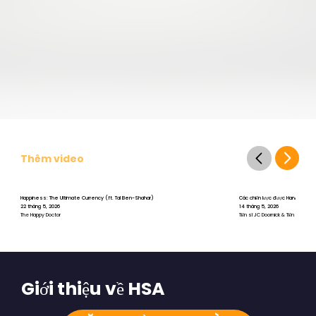
Thêm video
Happiness: The Ultimate Currency (ft. Tal Ben-Shahar)
Các chiến lược được Harvard chứng 
22 tháng 5, 2026
14 tháng 5, 2026
The Happy Doctor
Tiến sĩ JC Doornick & Tiến sĩ Tal B
Giới thiệu về HSA