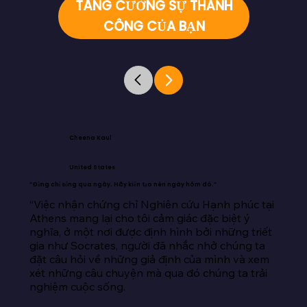
TĂNG CƯỜNG SỰ THÀNH
CÔNG CỦA BẠN
Cheena Kaul
United States
“Đừng chỉ sống qua ngày. Hãy kiến tạo nên ngày hôm đó.”
“Việc nhận chứng chỉ Nghiên cứu Hạnh phúc tại 
Athens mang lại cho tôi cảm giác đặc biệt ý 
nghĩa, ở một nơi được định hình bởi những triết 
gia như Socrates, người đã nhắc nhở chúng ta 
đặt câu hỏi về những giả định của mình và xem 
xét những câu chuyện mà qua đó chúng ta trải 
nghiệm cuộc sống.
