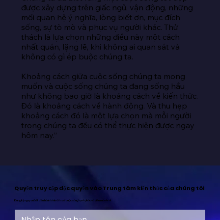
được xây dựng trên giấc ngủ, vận động, những 
mối quan hệ ý nghĩa, lòng biết ơn, mục đích 
sống, sự tò mò và phục vụ người khác. Thử 
thách là lựa chọn những điều này một cách 
nhất quán, lặng lẽ, khi không ai quan sát và 
không có gì ép buộc chúng ta.

Khoảng cách giữa cuộc sống chúng ta mong 
muốn và cuộc sống chúng ta đang sống hầu 
như không bao giờ là khoảng cách về kiến thức. 
Đó là khoảng cách về hành động. Và thu hẹp 
khoảng cách đó là một lựa chọn mà mỗi người 
trong chúng ta đều có thể thực hiện được ngay 
hôm nay.”
Quyền truy cập độc quyền vào Trung tâm kiến thức của chúng tôi
Đăng ký ngay và bắt đầu hành trình đến với cuộc sống hạnh phúc và viên mãn hơn!