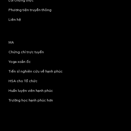
Lời chứng thực
Phương tiện truyền thông
Liên hệ
Chương trình
MA
Chứng chỉ trực tuyến
Yoga xoắn ốc
Tiến sĩ nghiên cứu về hạnh phúc
HSA cho Tổ chức
Huấn luyện viên hạnh phúc
Trường học hạnh phúc hơn
Liên hệ với chúng tôi
info@happinessstudies.academy
Địa chỉ:
Tầng 8, số 30 phố Wall
New York