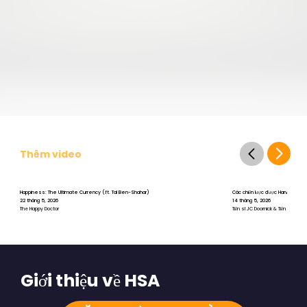
Thêm video
Happiness: The Ultimate Currency (ft. Tal Ben-Shahar)
Các chiến lược được Harvard chứng 
22 tháng 5, 2026
14 tháng 5, 2026
The Happy Doctor
Tiến sĩ JC Doornick & Tiến sĩ Tal B
Giới thiệu về HSA