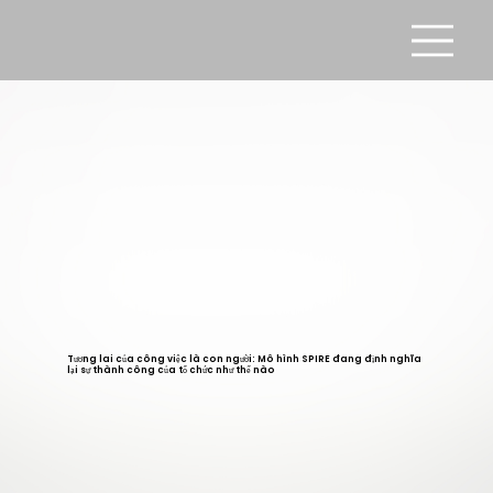
Tương lai của công việc là con người: Mô hình SPIRE đang định nghĩa
lại sự thành công của tổ chức như thế nào