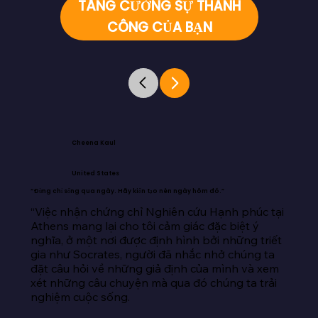
TĂNG CƯỜNG SỰ THÀNH
CÔNG CỦA BẠN
Cheena Kaul
United States
“Đừng chỉ sống qua ngày. Hãy kiến tạo nên ngày hôm đó.”
“Việc nhận chứng chỉ Nghiên cứu Hạnh phúc tại 
Athens mang lại cho tôi cảm giác đặc biệt ý 
nghĩa, ở một nơi được định hình bởi những triết 
gia như Socrates, người đã nhắc nhở chúng ta 
đặt câu hỏi về những giả định của mình và xem 
xét những câu chuyện mà qua đó chúng ta trải 
nghiệm cuộc sống.
