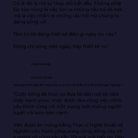
Có lẽ đó là nơi sự thay đổi bắt đầu. Không phải 
lúc nào cũng là việc tìm ra những câu trả lời mới, 
mà là việc nhận ra những câu hỏi mà chúng ta 
đang sống với.

Tâm trí tôi đang thiết kế điều gì ngay lúc này?

Đừng chỉ sống một ngày. Hãy thiết kế nó.”
Charis Irving
United States
“Chương trình này thật tuyệt vời, cả về mặt cá nhân, học thuật và nghề nghiệp.”
“Cuộc sống đã thực sự đưa tôi đến nơi tôi cảm 
thấy hạnh phúc nhất, được làm công việc mình 
yêu thích cùng với một mạng lưới những người 
tuyệt vời luôn bên cạnh.

Việc được ăn mừng bằng Thạc sĩ Nghệ thuật về 
Nghiên cứu Hạnh phúc cùng cộng đồng này có 
ý nghĩa vô cùng sâu sắc. Tôi mãi mãi biết ơn Tiến 