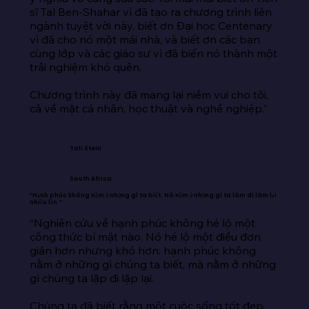
sĩ Tal Ben-Shahar vì đã tạo ra chương trình liên 
ngành tuyệt vời này, biết ơn Đại học Centenary 
vì đã cho nó một mái nhà, và biết ơn các bạn 
cùng lớp và các giáo sư vì đã biến nó thành một 
trải nghiệm khó quên.

Chương trình này đã mang lại niềm vui cho tôi, 
cả về mặt cá nhân, học thuật và nghề nghiệp.”
Tali Stein
South Africa
“Hạnh phúc không nằm ở những gì ta biết. Nó nằm ở những gì ta làm đi làm lại
nhiều lần.”
“Nghiên cứu về hạnh phúc không hé lộ một 
công thức bí mật nào. Nó hé lộ một điều đơn 
giản hơn nhưng khó hơn: hạnh phúc không 
nằm ở những gì chúng ta biết, mà nằm ở những 
gì chúng ta lặp đi lặp lại.

Chúng ta đã biết rằng một cuộc sống tốt đẹp 