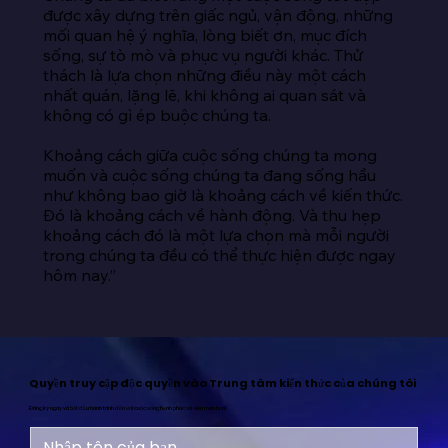
được xây dựng trên giấc ngủ, vận động, những 
mối quan hệ ý nghĩa, lòng biết ơn, mục đích 
sống, sự tò mò và phục vụ người khác. Thử 
thách là lựa chọn những điều này một cách 
nhất quán, lặng lẽ, khi không ai quan sát và 
không có gì ép buộc chúng ta.

Khoảng cách giữa cuộc sống chúng ta mong 
muốn và cuộc sống chúng ta đang sống hầu 
như không bao giờ là khoảng cách về kiến thức. 
Đó là khoảng cách về hành động. Và thu hẹp 
khoảng cách đó là một lựa chọn mà mỗi người 
trong chúng ta đều có thể thực hiện được ngay 
hôm nay.”
Quyền truy cập độc quyền vào Trung tâm kiến thức của chúng tôi
Đăng ký ngay và bắt đầu hành trình đến với cuộc sống hạnh phúc và viên mãn hơn!