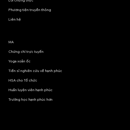
Lời chứng thực
Phương tiện truyền thông
Liên hệ
Chương trình
MA
Chứng chỉ trực tuyến
Yoga xoắn ốc
Tiến sĩ nghiên cứu về hạnh phúc
HSA cho Tổ chức
Huấn luyện viên hạnh phúc
Trường học hạnh phúc hơn
Liên hệ với chúng tôi
info@happinessstudies.academy
Địa chỉ:
Tầng 8, số 30 phố Wall
New York