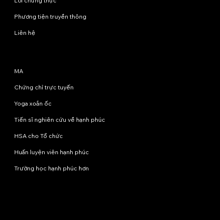
Lời chứng thực
Phương tiện truyền thông
Liên hệ
Chương trình
MA
Chứng chỉ trực tuyến
Yoga xoắn ốc
Tiến sĩ nghiên cứu về hạnh phúc
HSA cho Tổ chức
Huấn luyện viên hạnh phúc
Trường học hạnh phúc hơn
Liên hệ với chúng tôi
info@happinessstudies.academy
Địa chỉ:
Tầng 8, số 30 phố Wall
New York