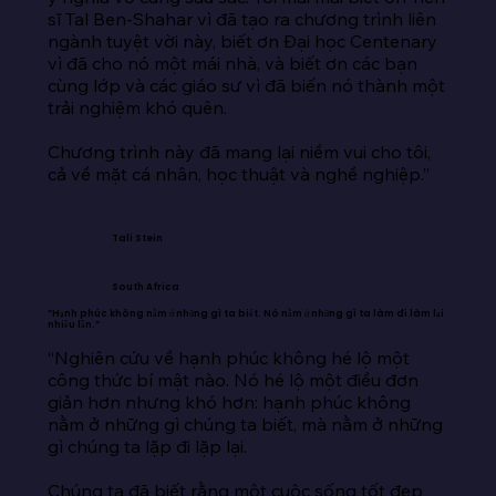
sĩ Tal Ben-Shahar vì đã tạo ra chương trình liên 
ngành tuyệt vời này, biết ơn Đại học Centenary 
vì đã cho nó một mái nhà, và biết ơn các bạn 
cùng lớp và các giáo sư vì đã biến nó thành một 
trải nghiệm khó quên.

Chương trình này đã mang lại niềm vui cho tôi, 
cả về mặt cá nhân, học thuật và nghề nghiệp.”
Tali Stein
South Africa
“Hạnh phúc không nằm ở những gì ta biết. Nó nằm ở những gì ta làm đi làm lại
nhiều lần.”
“Nghiên cứu về hạnh phúc không hé lộ một 
công thức bí mật nào. Nó hé lộ một điều đơn 
giản hơn nhưng khó hơn: hạnh phúc không 
nằm ở những gì chúng ta biết, mà nằm ở những 
gì chúng ta lặp đi lặp lại.

Chúng ta đã biết rằng một cuộc sống tốt đẹp 