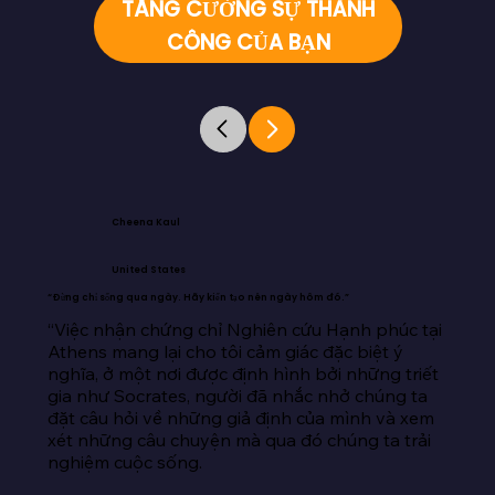
TĂNG CƯỜNG SỰ THÀNH
CÔNG CỦA BẠN
Cheena Kaul
United States
“Đừng chỉ sống qua ngày. Hãy kiến tạo nên ngày hôm đó.”
“Việc nhận chứng chỉ Nghiên cứu Hạnh phúc tại 
Athens mang lại cho tôi cảm giác đặc biệt ý 
nghĩa, ở một nơi được định hình bởi những triết 
gia như Socrates, người đã nhắc nhở chúng ta 
đặt câu hỏi về những giả định của mình và xem 
xét những câu chuyện mà qua đó chúng ta trải 
nghiệm cuộc sống.
