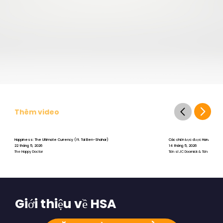
Thêm video
Happiness: The Ultimate Currency (ft. Tal Ben-Shahar)
Các chiến lược được Harvard chứng 
22 tháng 5, 2026
14 tháng 5, 2026
The Happy Doctor
Tiến sĩ JC Doornick & Tiến sĩ Tal B
Giới thiệu về HSA