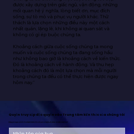
được xây dựng trên giấc ngủ, vận động, những 
mối quan hệ ý nghĩa, lòng biết ơn, mục đích 
sống, sự tò mò và phục vụ người khác. Thử 
thách là lựa chọn những điều này một cách 
nhất quán, lặng lẽ, khi không ai quan sát và 
không có gì ép buộc chúng ta.

Khoảng cách giữa cuộc sống chúng ta mong 
muốn và cuộc sống chúng ta đang sống hầu 
như không bao giờ là khoảng cách về kiến thức. 
Đó là khoảng cách về hành động. Và thu hẹp 
khoảng cách đó là một lựa chọn mà mỗi người 
trong chúng ta đều có thể thực hiện được ngay 
hôm nay.”
Quyền truy cập độc quyền vào Trung tâm kiến thức của chúng tôi
Đăng ký ngay và bắt đầu hành trình đến với cuộc sống hạnh phúc và viên mãn hơn!