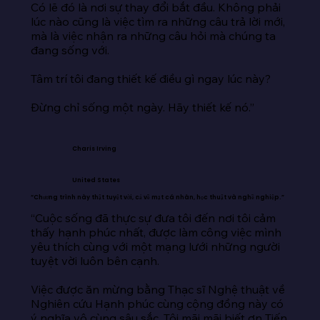
Có lẽ đó là nơi sự thay đổi bắt đầu. Không phải 
lúc nào cũng là việc tìm ra những câu trả lời mới, 
mà là việc nhận ra những câu hỏi mà chúng ta 
đang sống với.

Tâm trí tôi đang thiết kế điều gì ngay lúc này?

Đừng chỉ sống một ngày. Hãy thiết kế nó.”
Charis Irving
United States
“Chương trình này thật tuyệt vời, cả về mặt cá nhân, học thuật và nghề nghiệp.”
“Cuộc sống đã thực sự đưa tôi đến nơi tôi cảm 
thấy hạnh phúc nhất, được làm công việc mình 
yêu thích cùng với một mạng lưới những người 
tuyệt vời luôn bên cạnh.

Việc được ăn mừng bằng Thạc sĩ Nghệ thuật về 
Nghiên cứu Hạnh phúc cùng cộng đồng này có 
ý nghĩa vô cùng sâu sắc. Tôi mãi mãi biết ơn Tiến 