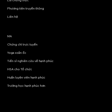
Lời chứng thực
Phương tiện truyền thông
Liên hệ
Chương trình
MA
Chứng chỉ trực tuyến
Yoga xoắn ốc
Tiến sĩ nghiên cứu về hạnh phúc
HSA cho Tổ chức
Huấn luyện viên hạnh phúc
Trường học hạnh phúc hơn
Liên hệ với chúng tôi
info@happinessstudies.academy
Địa chỉ:
Tầng 8, số 30 phố Wall
New York