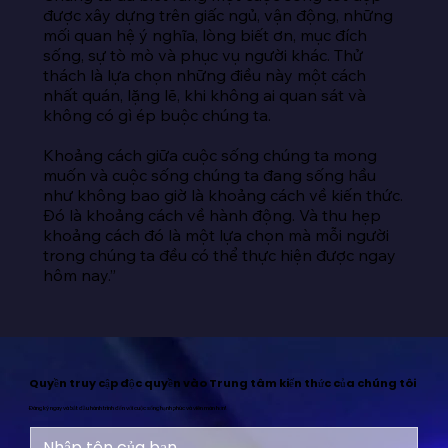
được xây dựng trên giấc ngủ, vận động, những 
mối quan hệ ý nghĩa, lòng biết ơn, mục đích 
sống, sự tò mò và phục vụ người khác. Thử 
thách là lựa chọn những điều này một cách 
nhất quán, lặng lẽ, khi không ai quan sát và 
không có gì ép buộc chúng ta.

Khoảng cách giữa cuộc sống chúng ta mong 
muốn và cuộc sống chúng ta đang sống hầu 
như không bao giờ là khoảng cách về kiến thức. 
Đó là khoảng cách về hành động. Và thu hẹp 
khoảng cách đó là một lựa chọn mà mỗi người 
trong chúng ta đều có thể thực hiện được ngay 
hôm nay.”
Quyền truy cập độc quyền vào Trung tâm kiến thức của chúng tôi
Đăng ký ngay và bắt đầu hành trình đến với cuộc sống hạnh phúc và viên mãn hơn!