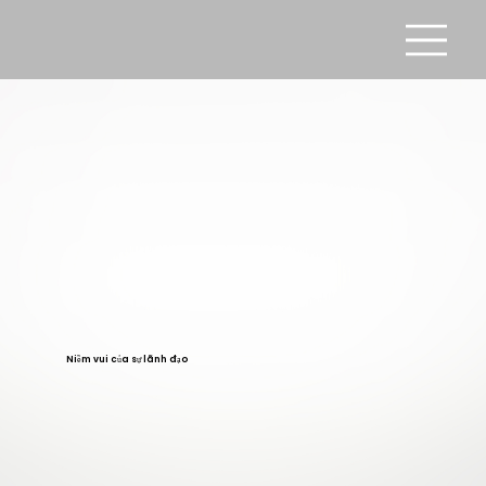
Niềm vui của sự lãnh đạo