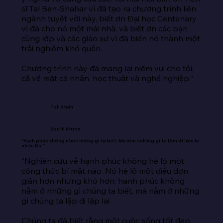
sĩ Tal Ben-Shahar vì đã tạo ra chương trình liên 
ngành tuyệt vời này, biết ơn Đại học Centenary 
vì đã cho nó một mái nhà, và biết ơn các bạn 
cùng lớp và các giáo sư vì đã biến nó thành một 
trải nghiệm khó quên.

Chương trình này đã mang lại niềm vui cho tôi, 
cả về mặt cá nhân, học thuật và nghề nghiệp.”
Tali Stein
South Africa
“Hạnh phúc không nằm ở những gì ta biết. Nó nằm ở những gì ta làm đi làm lại
nhiều lần.”
“Nghiên cứu về hạnh phúc không hé lộ một 
công thức bí mật nào. Nó hé lộ một điều đơn 
giản hơn nhưng khó hơn: hạnh phúc không 
nằm ở những gì chúng ta biết, mà nằm ở những 
gì chúng ta lặp đi lặp lại.

Chúng ta đã biết rằng một cuộc sống tốt đẹp 