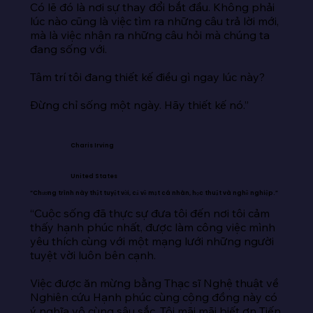
Có lẽ đó là nơi sự thay đổi bắt đầu. Không phải 
lúc nào cũng là việc tìm ra những câu trả lời mới, 
mà là việc nhận ra những câu hỏi mà chúng ta 
đang sống với.

Tâm trí tôi đang thiết kế điều gì ngay lúc này?

Đừng chỉ sống một ngày. Hãy thiết kế nó.”
Charis Irving
United States
“Chương trình này thật tuyệt vời, cả về mặt cá nhân, học thuật và nghề nghiệp.”
“Cuộc sống đã thực sự đưa tôi đến nơi tôi cảm 
thấy hạnh phúc nhất, được làm công việc mình 
yêu thích cùng với một mạng lưới những người 
tuyệt vời luôn bên cạnh.

Việc được ăn mừng bằng Thạc sĩ Nghệ thuật về 
Nghiên cứu Hạnh phúc cùng cộng đồng này có 
ý nghĩa vô cùng sâu sắc. Tôi mãi mãi biết ơn Tiến 