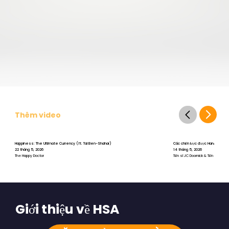
Thêm video
Happiness: The Ultimate Currency (ft. Tal Ben-Shahar)
Các chiến lược được Harvard chứng 
22 tháng 5, 2026
14 tháng 5, 2026
The Happy Doctor
Tiến sĩ JC Doornick & Tiến sĩ Tal B
Giới thiệu về HSA