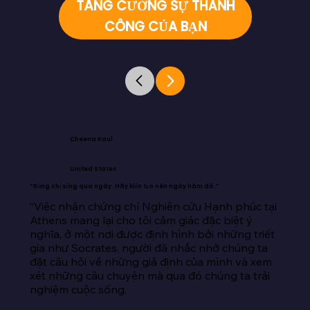
TĂNG CƯỜNG SỰ THÀNH
CÔNG CỦA BẠN
Cheena Kaul
United States
“Đừng chỉ sống qua ngày. Hãy kiến tạo nên ngày hôm đó.”
“Việc nhận chứng chỉ Nghiên cứu Hạnh phúc tại 
Athens mang lại cho tôi cảm giác đặc biệt ý 
nghĩa, ở một nơi được định hình bởi những triết 
gia như Socrates, người đã nhắc nhở chúng ta 
đặt câu hỏi về những giả định của mình và xem 
xét những câu chuyện mà qua đó chúng ta trải 
nghiệm cuộc sống.
