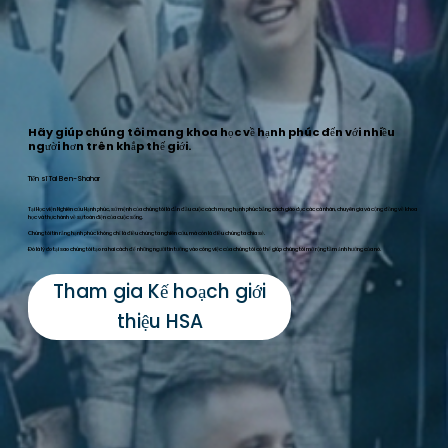
Hãy giúp chúng tôi mang khoa học về hạnh phúc đến với nhiều
người hơn trên khắp thế giới.
Tiến sĩ Tal Ben-Shahar
Tại Học viện Nghiên cứu Hạnh phúc, sứ mệnh của chúng tôi là dẫn đầu cuộc cách mạng hạnh phúc bằng cách giáo dục các cá nhân, chuyên gia và cộng đồng về khoa
học và thực hành về sự toàn diện của cuộc sống.
Chúng tôi tin rằng hạnh phúc không chỉ là điều chúng ta nghiên cứu, mà còn là điều chúng ta chia sẻ.
Đó là lý do tại sao chúng tôi tạo ra hai cách để những người tin tưởng vào công việc của chúng tôi có thể giúp chúng tôi mở rộng tầm ảnh hưởng của nó.
Tham gia Kế hoạch giới
thiệu HSA