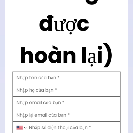
được 
hoàn lại)