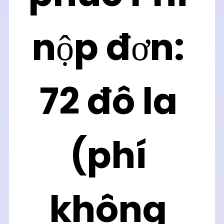
nộp đơn: 
72 đô la
(phí 
không 