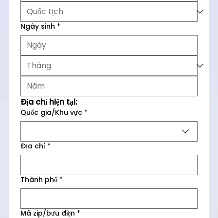
Ngày sinh
*
Địa chỉ hiện tại:
Quốc gia/Khu vực
*
Địa chỉ nhiều dòng
Địa chỉ
*
Thành phố
*
Mã zip/bưu điện
*