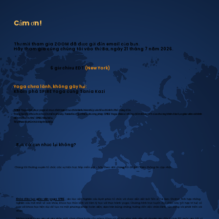
Cảm ơn!
Thư mời tham gia ZOOM đã được gửi đến email của bạn.
Hãy tham gia cùng chúng tôi vào thứ Ba, ngày 21 tháng 7 năm 2026.
6 giờ chiều EDT
(New York)
Yoga chữa lành, không gây hại:
Khám phá SPIRE Yoga cùng Tania Kazi
SPIRE Yoga khôi phục yoga về mục đích ban đầu: chữa lành, hòa nhập và điều chỉnh tư thế đúng đắn.
Trong buổi hội thảo trực tuyến miễn phí này, Tania Kazi giới thiệu phương pháp SPIRE Yoga, chia sẻ những điểm khác biệt của chương trình đào tạo giáo viên và trình
diễn một số tư thế SPIRE tiêu biểu.
Tiếp theo là phần hỏi đáp trực tiếp.
Bạn có cần nhắc lại không?
Chúng tôi thường xuyên tổ chức các sự kiện trực tiếp miễn phí - hãy theo dõi chúng tôi để biết thêm thông tin cập nhật:
Khóa đào tạo giáo viên yoga SPIRE
, do Học viện Nghiên cứu Hạnh phúc tổ chức và được dẫn dắt bởi Tiến sĩ Tal Ben-Shahar, tích hợp những
nghiên cứu mới nhất về sức khỏe, khoa học thần kinh và tâm lý học với thực hành yoga. Chương trình trực tuyến độc đáo này kết hợp trí tuệ cổ
xưa với khoa học hiện đại để tạo ra một phương pháp toàn diện, dựa trên bằng chứng, hướng đến việc chữa lành, vận động và phát triển cá
nhân.
Những người tham gia sẽ gia nhập một cộng đồng toàn cầu năng động và hỗ trợ gồm sinh viên và chuyên gia đến từ hơn 100 quốc gia, tất cả