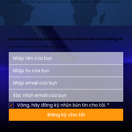
đều cam kết vun đắp hạnh phúc, nâng cao kỹ năng chuyên môn và tạo ra tác động ý nghĩa trong cuộc sống của chính họ và người khác.
Quyền truy cập độc quyền vào Trung tâm kiến thức của chúng tôi
Đăng ký ngay và bắt đầu hành trình đến với cuộc sống hạnh phúc và viên mãn hơn!
Vâng, hãy đăng ký nhận bản tin cho tôi.
*
Đăng ký cho tôi