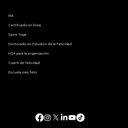
Programas
MA
Certificado en línea
Spire Yoga
Doctorado en Estudios de la Felicidad
HSA para la organización
Coach de felicidad
Escuela más feliz
Contáctanos
info@happinessstudies.academy
DIRECCIÓN:
30 Wall Street, octavo piso
Nueva York
10005, Nueva York
EE.UU
© 2025. Todos los derechos reservados.