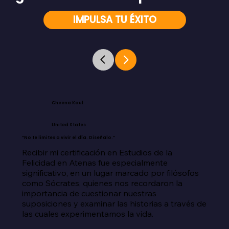
IMPULSA TU ÉXITO
Cheena Kaul
United States
“No te limites a vivir el día. Diseñalo.”
Recibir mi certificación en Estudios de la 
Felicidad en Atenas fue especialmente 
significativo, en un lugar marcado por filósofos 
como Sócrates, quienes nos recordaron la 
importancia de cuestionar nuestras 
suposiciones y examinar las historias a través de 
las cuales experimentamos la vida.
