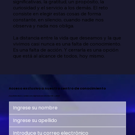
significativas, la gratitud, un propósito, la 
curiosidad y el servicio a los demás. El reto 
consiste en elegir estas cosas de forma 
constante, en silencio, cuando nadie nos 
observa y nada nos obliga.

La distancia entre la vida que deseamos y la que 
vivimos casi nunca es una falta de conocimiento. 
Es una falta de acción. Y cerrarla es una opción 
que está al alcance de todos, hoy mismo.
Acceso exclusivo a nuestro centro de conocimiento
¡Suscríbete ahora y comienza tu viaje hacia una vida más feliz y plena!