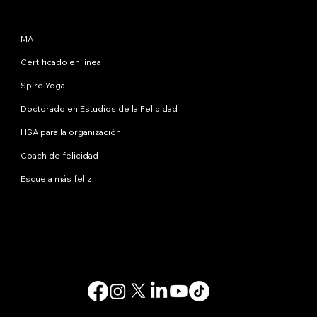
Programas
MA
Certificado en línea
Spire Yoga
Doctorado en Estudios de la Felicidad
HSA para la organización
Coach de felicidad
Escuela más feliz
Contáctanos
info@happinessstudies.academy
DIRECCIÓN:
30 Wall Street, octavo piso
Nueva York
10005, Nueva York
EE.UU
© 2025. Todos los derechos reservados.