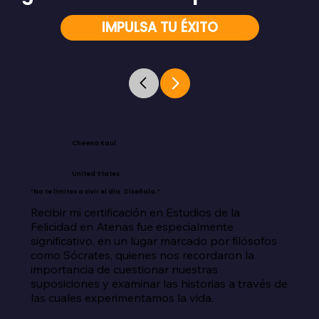
IMPULSA TU ÉXITO
Cheena Kaul
United States
“No te limites a vivir el día. Diseñalo.”
Recibir mi certificación en Estudios de la 
Felicidad en Atenas fue especialmente 
significativo, en un lugar marcado por filósofos 
como Sócrates, quienes nos recordaron la 
importancia de cuestionar nuestras 
suposiciones y examinar las historias a través de 
las cuales experimentamos la vida.
