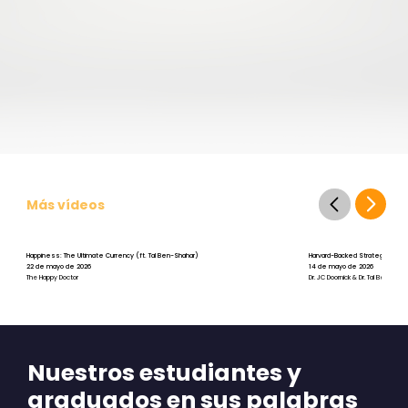
Más vídeos
Happiness: The Ultimate Currency (ft. Tal Ben-Shahar)
Harvard-Backed Strategies for St
22 de mayo de 2026
14 de mayo de 2026
The Happy Doctor
Dr. JC Doornick & Dr. Tal Ben-Shah
Nuestros estudiantes y
graduados en sus palabras