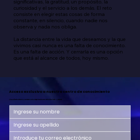
significativas, la gratitud, un propósito, la 
curiosidad y el servicio a los demás. El reto 
consiste en elegir estas cosas de forma 
constante, en silencio, cuando nadie nos 
observa y nada nos obliga.

La distancia entre la vida que deseamos y la que 
vivimos casi nunca es una falta de conocimiento. 
Es una falta de acción. Y cerrarla es una opción 
que está al alcance de todos, hoy mismo.
Acceso exclusivo a nuestro centro de conocimiento
¡Suscríbete ahora y comienza tu viaje hacia una vida más feliz y plena!