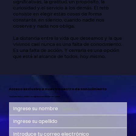
significativas, la gratitud, un propósito, la 
curiosidad y el servicio a los demás. El reto 
consiste en elegir estas cosas de forma 
constante, en silencio, cuando nadie nos 
observa y nada nos obliga.

La distancia entre la vida que deseamos y la que 
vivimos casi nunca es una falta de conocimiento. 
Es una falta de acción. Y cerrarla es una opción 
que está al alcance de todos, hoy mismo.
Acceso exclusivo a nuestro centro de conocimiento
¡Suscríbete ahora y comienza tu viaje hacia una vida más feliz y plena!