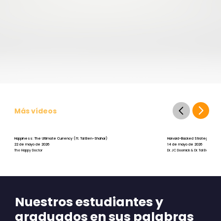
Más vídeos
Happiness: The Ultimate Currency (ft. Tal Ben-Shahar)
Harvard-Backed Strategies for St
22 de mayo de 2026
14 de mayo de 2026
The Happy Doctor
Dr. JC Doornick & Dr. Tal Ben-Shah
Nuestros estudiantes y
graduados en sus palabras