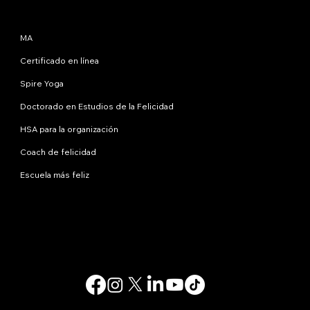
Programas
MA
Certificado en línea
Spire Yoga
Doctorado en Estudios de la Felicidad
HSA para la organización
Coach de felicidad
Escuela más feliz
Contáctanos
info@happinessstudies.academy
DIRECCIÓN:
30 Wall Street, octavo piso
Nueva York
10005, Nueva York
EE.UU
© 2025. Todos los derechos reservados.