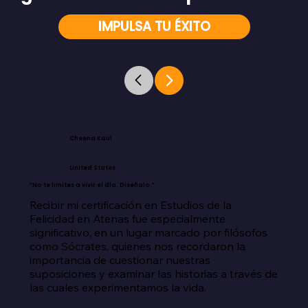
IMPULSA TU ÉXITO
Cheena Kaul
United States
“No te limites a vivir el día. Diseñalo.”
Recibir mi certificación en Estudios de la 
Felicidad en Atenas fue especialmente 
significativo, en un lugar marcado por filósofos 
como Sócrates, quienes nos recordaron la 
importancia de cuestionar nuestras 
suposiciones y examinar las historias a través de 
las cuales experimentamos la vida.
