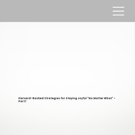
Harvard-Backed Strategies for Staying Joyful "No Matter What" -
Part 1