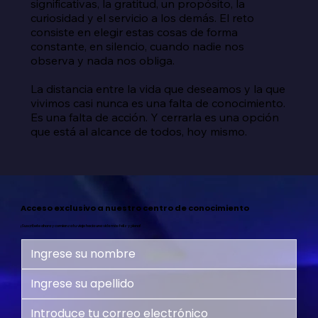
significativas, la gratitud, un propósito, la 
curiosidad y el servicio a los demás. El reto 
consiste en elegir estas cosas de forma 
constante, en silencio, cuando nadie nos 
observa y nada nos obliga.

La distancia entre la vida que deseamos y la que 
vivimos casi nunca es una falta de conocimiento. 
Es una falta de acción. Y cerrarla es una opción 
que está al alcance de todos, hoy mismo.
Acceso exclusivo a nuestro centro de conocimiento
¡Suscríbete ahora y comienza tu viaje hacia una vida más feliz y plena!