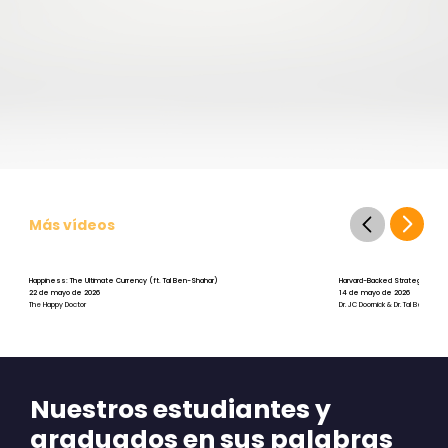
Más vídeos
Happiness: The Ultimate Currency (ft. Tal Ben-Shahar)
Harvard-Backed Strategies for St
22 de mayo de 2026
14 de mayo de 2026
The Happy Doctor
Dr. JC Doornick & Dr. Tal Ben-Shah
Nuestros estudiantes y
graduados en sus palabras