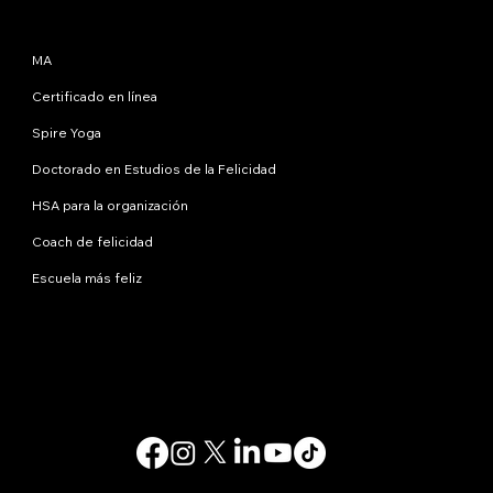
Programas
MA
Certificado en línea
Spire Yoga
Doctorado en Estudios de la Felicidad
HSA para la organización
Coach de felicidad
Escuela más feliz
Contáctanos
info@happinessstudies.academy
DIRECCIÓN:
30 Wall Street, octavo piso
Nueva York
10005, Nueva York
EE.UU
© 2025. Todos los derechos reservados.