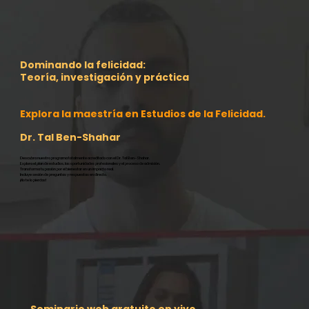
Dominando la felicidad:
Teoría, investigación y práctica
Explora la maestría en Estudios de la Felicidad.
Dr. Tal Ben-Shahar
Descubra nuestro programa totalmente acreditado con el Dr. Tal Ben-Shahar.
Explora el plan de estudios, las oportunidades profesionales y el proceso de admisión.
Transforma tu pasión por el bienestar en un impacto real.
Incluye sesión de preguntas y respuestas en directo.
¡No te lo pierdas!
Seminario web gratuito en vivo