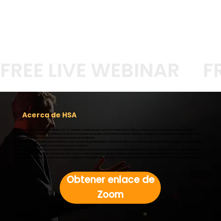
FREE LIVE WEBINAR
Acerca de HSA
La Academia de Estudios de la Felicidad (HSA), fundada y dirigida por el ex profesor de Harvard Dr. Tal Ben-Shahar, ofrece programas pioneros en línea y
multilingües que van desde el Certificado de un año de duración en Estudios de la Felicidad hasta los primeros programas de maestría y doctorado totalmente en
línea y totalmente acreditados del mundo en Estudios de la Felicidad.
HSA es más que una institución académica: es una comunidad global vibrante y solidaria de miles de profesionales de más de 100 países, todos comprometidos
con el avance del desarrollo personal, interpersonal y colectivo.
Nuestra misión es liderar la revolución de la felicidad mediante la formación y el empoderamiento de líderes que, a su vez, promueven el bienestar en individuos,
organizaciones y sociedades. Para lograrlo, HSA adopta un enfoque holístico e interdisciplinario en la enseñanza. Definimos la felicidad como el bienestar integral
de la persona: la integración de las dimensiones espiritual, física, intelectual, relacional y emocional de la vida. En resumen, llamamos a esta experiencia bienestar
integral.
Obtener enlace de
Zoom