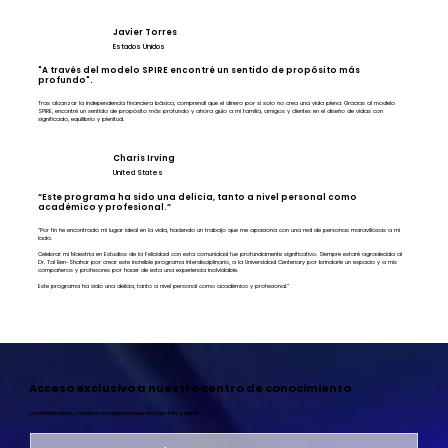
Javier Torres
Estados Unidos
"A través del modelo SPIRE encontré un sentido de propósito más
profundo".
Tras alcanzar la independencia financiera básica, comprendí que el dinero por sí solo no crea una vida plena. Gracias al modelo
SPIRE, encontré un sentido de propósito más profundo y ahora guío a mi familia, amigos y clientes en el diseño de vidas con
significado, equilibrio y plenitud.
Charis Irving
United States
“Este programa ha sido una delicia, tanto a nivel personal como
académico y profesional.”
“Por fin he encontrado mi lugar ideal en la vida, haciendo un trabajo que me apasiona con una red de personas maravillosas a mi
lado.
Celebrar mi Maestría en Estudios de la Felicidad con esta comunidad fue profundamente significativo. Siempre estaré agradecida al
Dr. Tal Ben-Shahar por crear este increíble programa interdisciplinario, a la Universidad Centenary por brindarle un espacio y a mis
compañeros y profesores por hacer de esta una experiencia inolvidable.
Este programa ha sido una delicia, tanto a nivel personal como académico y profesional.”
Acceso exclusivo a nuestro centro de conocimiento
¡Suscríbete ahora y comienza tu viaje hacia una vida más feliz y plena!