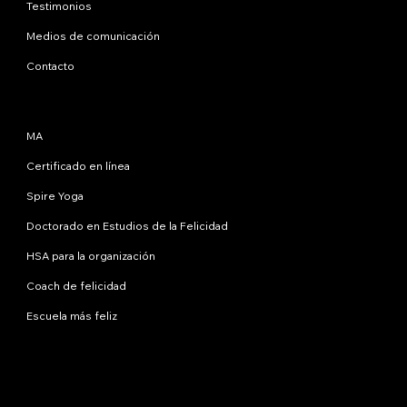
Testimonios
Medios de comunicación
Contacto
Programas
MA
Certificado en línea
Spire Yoga
Doctorado en Estudios de la Felicidad
HSA para la organización
Coach de felicidad
Escuela más feliz
Contáctanos
info@happinessstudies.academy
DIRECCIÓN:
30 Wall Street, octavo piso
Nueva York