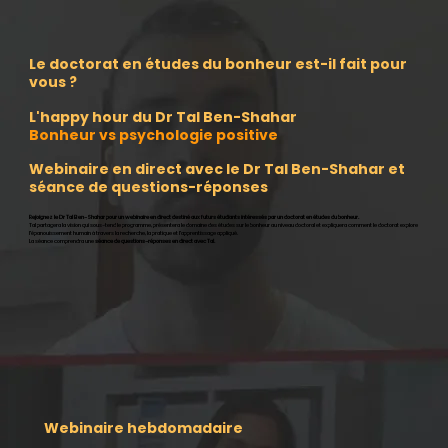
Le doctorat en études du bonheur est-il fait pour
vous ?
L'happy hour du Dr Tal Ben-Shahar
Bonheur vs psychologie positive
Webinaire en direct avec le Dr Tal Ben-Shahar et
séance de questions-réponses
Rejoignez le Dr Tal Ben-Shahar pour un webinaire en direct destiné aux futurs étudiants intéressés par un doctorat en études du bonheur.
Tal partagera la vision qui sous-tend le programme, présentera le domaine des études sur le bonheur au niveau doctoral et expliquera comment le doctorat explore
l'épanouissement humain à travers la recherche, la pratique et l'apprentissage appliqué.
La séance comprendra une
séance de questions-réponses en direct avec Tal.
Webinaire hebdomadaire