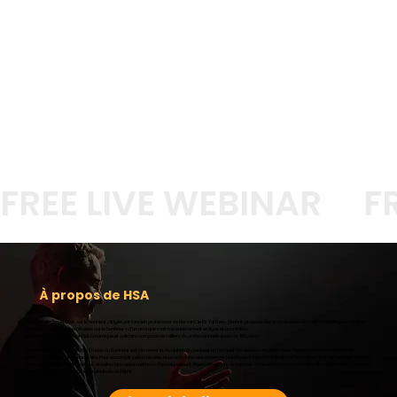
FREE LIVE WEBINAR
À propos de HSA
L'Académie des études sur le bonheur, dirigée par l'ancien professeur de Harvard, le Dr Tal Ben-Shahar, propose des programmes éducatifs multilingues en ligne
allant d'un « certificat en études sur le bonheur » d'un an à une maîtrise entièrement en ligne et accréditée.
HSA abrite un réseau mondial dynamique et solidaire composé de milliers de professionnels issus de 100 pays.
La mission de l'Académie des Études du Bonheur est de mener la révolution du bonheur en formant des leaders engagés dans l'épanouissement personnel,
interpersonnel et communautaire. Pour accomplir cette mission, nous adoptons une approche holistique et interdisciplinaire de l'enseignement du bonheur : d'abord
dans notre définition du bonheur, ensuite dans notre méthode d'enseignement. Nous définissons le bonheur comme l'expérience du bien-être global de la personne,
ou en résumé, l'expérience de la plénitude de l'être.