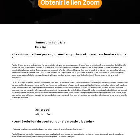
Obtenir le lien Zoom
James Jim Schatzle
États-Unis
« Je suis un meilleur parent, un meilleur patron et un meilleur leader civique.
»
Après 40 ans comme ambulancier, j'ai pu constater de visu les conséquences néfastes des professions très stressantes. J'ai intégré le
Master of Arts in Happiness Studies afin de mieux accompagner mes collègues soignants. En m'engageant à aider les autres, j'ai
acquis bien plus que prévu. Ce programme m'a ancré, m'a donné les outils pour être plus présent et a fait de moi un meilleur père, un
meilleur leader et un meilleur ami. Il m'a ouvert les yeux sur l'importance de la gratitude, m'a aidé à me concentrer sur l'impact que je
peux avoir aujourd'hui et m'a rappelé que le véritable leadership commence par l'instant présent. Ce parcours a été vraiment
enrichissant.
Ce qui m'a le plus surpris, c'est la profondeur des liens. Je suis entré dans une classe internationale et j'en suis ressorti avec une véritable
communauté : des personnes en qui j'ai confiance, sur qui je peux m'appuyer et avec qui j'évolue. Que ce soit à la maison, au travail ou
dans mon lieu de culte, ce programme a renforcé ma personnalité. Les professeurs nous ont imposé des normes élevées, nous ont
soutenus tout au long de notre apprentissage et ont fait preuve d'une réelle bienveillance. Et malgré mes inquiétudes initiales concernant
la technologie et le format, l'expérience a été fluide et enrichissante. Nous avons déjà programmé notre prochaine réunion Zoom, et je
suis certain que cette communauté perdurera. Le bonheur n'est peut-être pas la monnaie du monde, mais dans ce programme, c'est la
valeur qui nous unit.
Julia Seal
Afrique du Sud
« Une révolution du bonheur dont le monde a besoin »
« Trouvez la pièce manquante du puzzle pour vous-même et changez le monde. »
Après 18 ans de conseil en engagement des employés et en changement organisationnel, tout en accompagnant des dirigeants en
Afrique subsaharienne, j'ai trouvé la pièce manquante : le bonheur intégral.