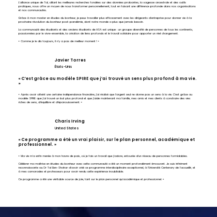
L'alliance unique de Tal, alliant les meilleures recherches fondées sur des données probantes, la sagesse ancestrale et des outils
pratiques, nous offre un moyen de nous transformer personnellement, tout en faisant une différence profonde dans nos organisations
et nos communautés.
Grâce à mon master en études du bonheur, je peux travailler plus efficacement avec les dirigeants d'entreprise pour donner vie à la
prochaine révolution du bonheur post-pandémie, dont notre monde a plus que jamais besoin.
La communauté des étudiants et des anciens étudiants de HSA est unique : un groupe diversifié de personnes de tous les continents,
passionnées par le vivre-ensemble, la création de liens profonds et le travail solidaire pour apporter un réel changement.
« Comme je le dis toujours, il n'y a pas de meilleur moment ! »
Javier Torres
États-Unis
« C’est grâce au modèle SPIRE que j’ai trouvé un sens plus profond à ma vie.
»
« Après avoir atteint une certaine indépendance financière, j'ai réalisé que l'argent seul ne donne pas un sens à la vie. C'est grâce au
modèle SPIRE que j'ai trouvé un but plus profond et que j'aide maintenant ma famille, mes amis et mes clients à construire des vies
riches de sens, d'équilibre et d'épanouissement. »
Charis Irving
United States
« Ce programme a été un vrai plaisir, sur le plan personnel, académique et
professionnel. »
« Ma vie m'a enfin menée à mon havre de paix, où je fais un travail que j'adore, entourée d'un réseau de personnes formidables.
Célébrer ma maîtrise en études du bonheur avec cette communauté a été un moment profondément émouvant. Je suis infiniment
reconnaissante au Dr Tal Ben-Shahar d'avoir créé ce programme interdisciplinaire exceptionnel, à l'Université Centenary de l'accueillir, et
à mes camarades et professeurs pour avoir rendu cette expérience inoubliable.
Ce programme a été une véritable source de joie, tant sur le plan personnel qu'académique et professionnel. »