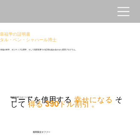
幸福学の証明書
タル・ベン・シャハール博士
幸福の科学、ポジティブ心理学、そして現実世界での応用を組み合わせた変革プログラム。
コードを使用する
幸せになる
そ
2026年2月コホートに参加
して
得る
390ドル割引
。
期間限定オファー