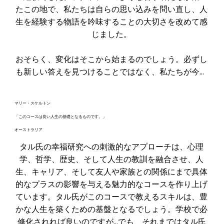
たこの地で、私たちは自らの思い込みを問い直し、人
生を経験する物語を吟味することの大切さを改めて感
じました。

おそらく、変化はそこから始まるのでしょう。必ずし
も新しい答えを見つけることではなく、私たちが今ま
さに抱えている問いに気づくことから始まるのです。

マリー・スケルトン
今、私の心は何をデザインしているのだろうか？

「このコースは良い人生の基礎となるものです。」
オーストラリア
ただ一日を生きるのではなく、デザインしよう。
タル氏の幸福研究への刺激的なアプローチは、心理
学、哲学、歴史、そして人生の教訓を融合させ、人
生、キャリア、そして友人や家族との関係にまで具体
的なプラスの影響を与える魅力的なコースを作り上げ
ています。タル氏がこのコースで教えるスキルは、豊
かな人生を築くための基盤となるでしょう。学校で必
修化されれば良いのですが…でも、それまではタル氏