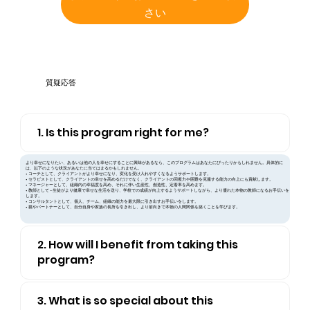
さい
質疑応答
1. Is this program right for me?
より幸せになりたい、あるいは他の人を幸せにすることに興味があるなら、このプログラムはあなたにぴったりかもしれません。具体的に
は、以下のような状況があなたに当てはまるかもしれません。
• コーチとして、クライアントがより幸せになり、変化を受け入れやすくなるようサポートします。
• セラピストとして、クライアントの幸せを高めるだけでなく、クライアントの回復力や困難を克服する能力の向上にも貢献します。
• マネージャーとして、組織内の幸福度を高め、それに伴い生産性、創造性、定着率を高めます。
• 教師として - 生徒がより健康で幸せな生活を送り、学校での成績が向上するようサポートしながら、より優れた本物の教師になるお手伝いを
します。
• コンサルタントとして、個人、チーム、組織の能力を最大限に引き出すお手伝いをします。
• 親やパートナーとして、自分自身や家族の長所を引き出し、より前向きで本物の人間関係を築くことを学びます。
2. How will I benefit from taking this
program?
3. What is so special about this