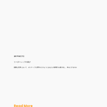
2017年8月7日
リーダーシップの喜び
困難な世界において、ポジティブ心理学がどのようにあなたの影響力を最大化し、幸せにするのか
Read More