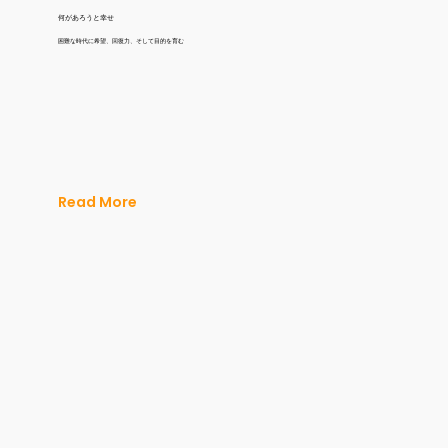
何があろうと幸せ
困難な時代に希望、回復力、そして目的を育む
Read More