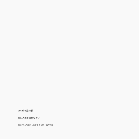
2012年9月25日
望む人生を選びなさい
自分だけの幸せへの道を切り開く101の方法