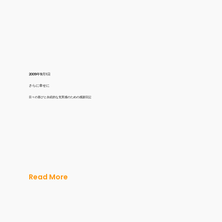
2009年9月1日
さらに幸せに
日々の喜びと永続的な充実感のための感謝日記
Read More