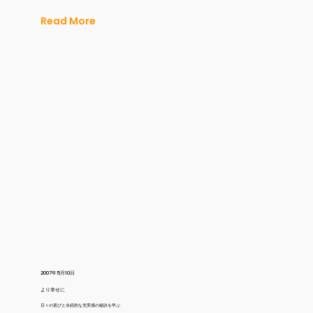
Read More
2007年5月10日
より幸せに
日々の喜びと永続的な充実感の秘訣を学ぶ