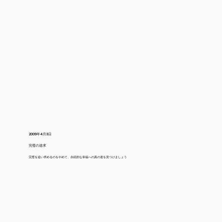
2009年4月3日
完璧の追求
完璧を追い求めるのをやめて、永続的な幸福への真の道を見つけましょう