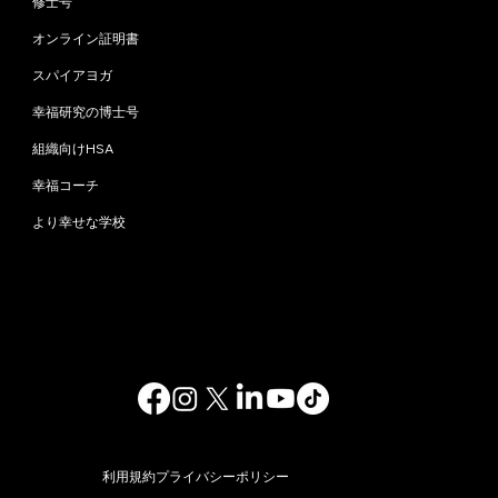
修士号
オンライン証明書
スパイアヨガ
幸福研究の博士号
組織向けHSA
幸福コーチ
より幸せな学校
お問い合わせ
info@happinessstudies.academy
住所：
ウォールストリート30番地8階
ニューヨーク
10005、ニューヨーク
アメリカ合衆国
© 2025. 無断複写・転載を禁じます。
利用規約
プライバシーポリシー