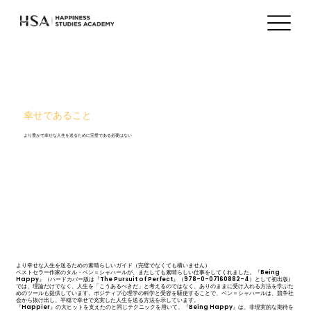
幸せであること
より豊かで幸せな人生を送るために完璧である必要はない
より幸せな人生を送るための素晴らしいガイド（完璧でなくても構いません）
ベストセラー作家のタル・ベン＝シャハールが、またしても素晴らしい仕事をしてくれました。『Being
Happy』（ハードカバー版は『The Pursuit of Perfect』（978-0-07160882-4）として初出版）
では、理論だけでなく、人生を「こうあるべきだ」と考えるのではなく、ありのままに受け入れる方法を学ぶた
めのツールも提供しています。ポジティブ心理学の科学と受容を駆使することで、ベン＝シャハールは、競争社
会から抜け出し、平穏で幸せで充実した人生を送る方法を示しています。
『Happier』の大ヒットを支えたのと同じテクニックを用いて、『Being Happy』は、非現実的な期待を