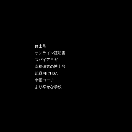
プログラム
修士号
オンライン証明書
スパイアヨガ
幸福研究の博士号
組織向けHSA
幸福コーチ
より幸せな学校
© 2025. 無断複写・転載を禁じます。