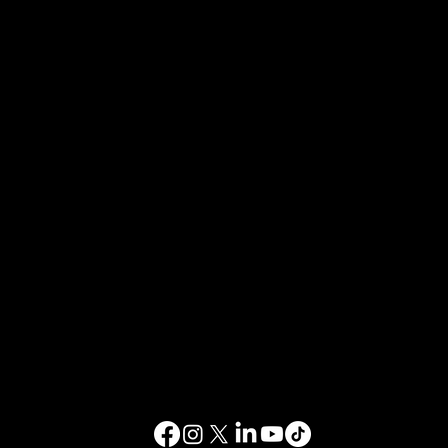
お問い合わせ
info@happinessstudies.academy
住所：
ウォールストリート30番地8階
ニューヨーク
10005、ニューヨーク
アメリカ合衆国