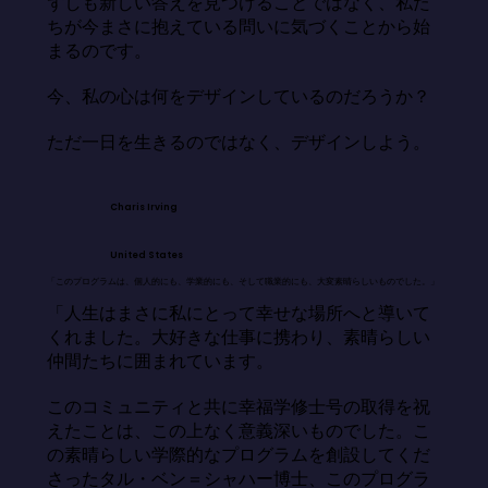
ずしも新しい答えを見つけることではなく、私た
ちが今まさに抱えている問いに気づくことから始
まるのです。

今、私の心は何をデザインしているのだろうか？

ただ一日を生きるのではなく、デザインしよう。
Charis Irving
United States
「このプログラムは、個人的にも、学業的にも、そして職業的にも、大変素晴らしいものでした。」
「人生はまさに私にとって幸せな場所へと導いて
くれました。大好きな仕事に携わり、素晴らしい
仲間たちに囲まれています。

このコミュニティと共に幸福学修士号の取得を祝
えたことは、この上なく意義深いものでした。こ
の素晴らしい学際的なプログラムを創設してくだ
さったタル・ベン＝シャハー博士、このプログラ