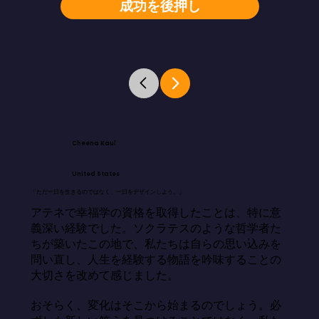
成功を後押し
Cheena Kaul
United States
「ただ一日を生きるのではなく、一日をデザインしよう。」
アテネで幸福学の資格を取得したことは、特に意
義深い経験でした。ソクラテスのような哲学者た
ちが築いたこの地で、私たちは自らの思い込みを
問い直し、人生を経験する物語を吟味することの
大切さを改めて感じました。

おそらく、変化はそこから始まるのでしょう。必