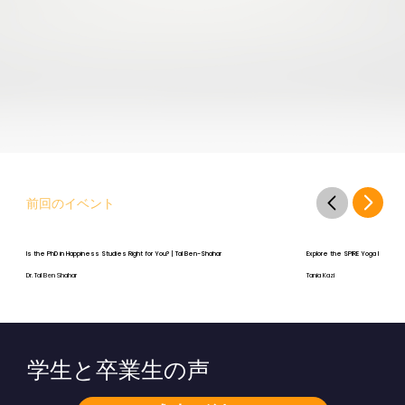
前回のイベント
Is the PhD in Happiness Studies Right for You? | Tal Ben-Shahar
Explore the SPIRE Yoga Program
Dr. Tal Ben Shahar
Tania Kazi
学生と卒業生の声