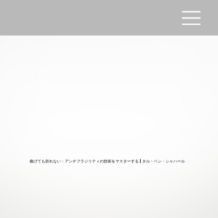
曲げても折れない：アンチフラジリティの技術をマスターする | タル・ベン・シャハール