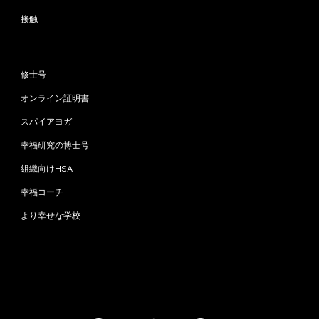
接触
プログラム
修士号
オンライン証明書
スパイアヨガ
幸福研究の博士号
組織向けHSA
幸福コーチ
より幸せな学校
お問い合わせ
info@happinessstudies.academy
住所：
ウォールストリート30番地8階
ニューヨーク
10005、ニューヨーク
アメリカ合衆国