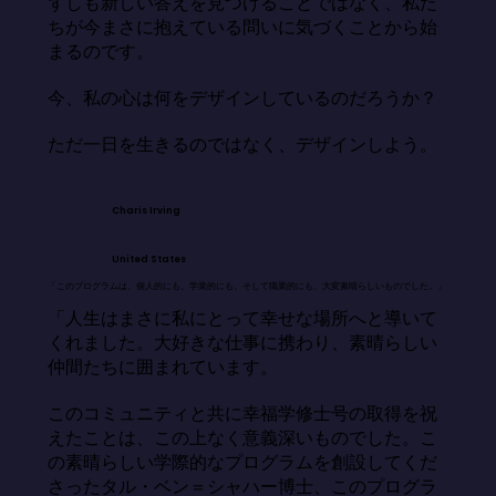
ずしも新しい答えを見つけることではなく、私た
ちが今まさに抱えている問いに気づくことから始
まるのです。

今、私の心は何をデザインしているのだろうか？

ただ一日を生きるのではなく、デザインしよう。
Charis Irving
United States
「このプログラムは、個人的にも、学業的にも、そして職業的にも、大変素晴らしいものでした。」
「人生はまさに私にとって幸せな場所へと導いて
くれました。大好きな仕事に携わり、素晴らしい
仲間たちに囲まれています。

このコミュニティと共に幸福学修士号の取得を祝
えたことは、この上なく意義深いものでした。こ
の素晴らしい学際的なプログラムを創設してくだ
さったタル・ベン＝シャハー博士、このプログラ