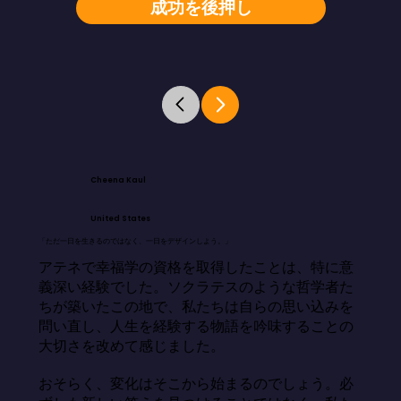
成功を後押し
Cheena Kaul
United States
「ただ一日を生きるのではなく、一日をデザインしよう。」
アテネで幸福学の資格を取得したことは、特に意
義深い経験でした。ソクラテスのような哲学者た
ちが築いたこの地で、私たちは自らの思い込みを
問い直し、人生を経験する物語を吟味することの
大切さを改めて感じました。

おそらく、変化はそこから始まるのでしょう。必