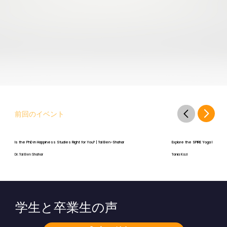
前回のイベント
Is the PhD in Happiness Studies Right for You? | Tal Ben-Shahar
Explore the SPIRE Yoga Program
Dr. Tal Ben Shahar
Tania Kazi
学生と卒業生の声