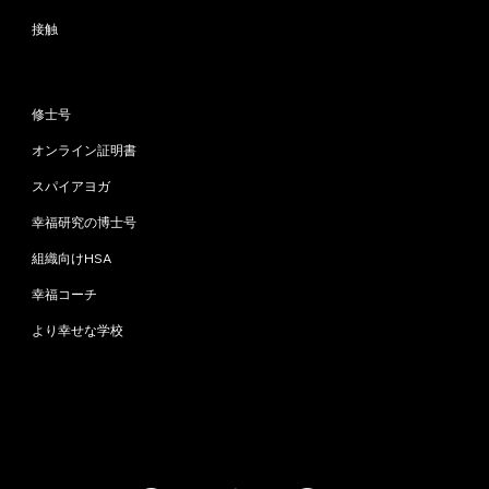
接触
プログラム
修士号
オンライン証明書
スパイアヨガ
幸福研究の博士号
組織向けHSA
幸福コーチ
より幸せな学校
お問い合わせ
info@happinessstudies.academy
住所：
ウォールストリート30番地8階
ニューヨーク
10005、ニューヨーク
アメリカ合衆国