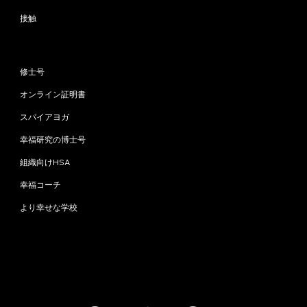
接触
プログラム
修士号
オンライン証明書
スパイアヨガ
幸福研究の博士号
組織向けHSA
幸福コーチ
より幸せな学校
お問い合わせ
info@happinessstudies.academy
住所：
ウォールストリート30番地8階
ニューヨーク
10005、ニューヨーク
アメリカ合衆国