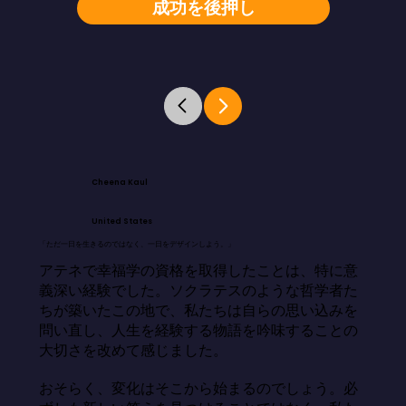
成功を後押し
Cheena Kaul
United States
「ただ一日を生きるのではなく、一日をデザインしよう。」
アテネで幸福学の資格を取得したことは、特に意
義深い経験でした。ソクラテスのような哲学者た
ちが築いたこの地で、私たちは自らの思い込みを
問い直し、人生を経験する物語を吟味することの
大切さを改めて感じました。

おそらく、変化はそこから始まるのでしょう。必