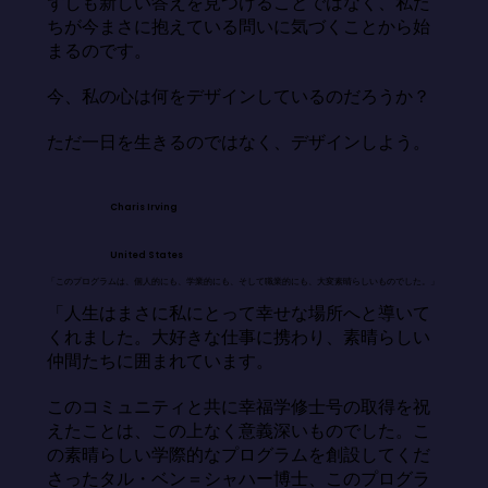
ずしも新しい答えを見つけることではなく、私た
ちが今まさに抱えている問いに気づくことから始
まるのです。

今、私の心は何をデザインしているのだろうか？

ただ一日を生きるのではなく、デザインしよう。
Charis Irving
United States
「このプログラムは、個人的にも、学業的にも、そして職業的にも、大変素晴らしいものでした。」
「人生はまさに私にとって幸せな場所へと導いて
くれました。大好きな仕事に携わり、素晴らしい
仲間たちに囲まれています。

このコミュニティと共に幸福学修士号の取得を祝
えたことは、この上なく意義深いものでした。こ
の素晴らしい学際的なプログラムを創設してくだ
さったタル・ベン＝シャハー博士、このプログラ