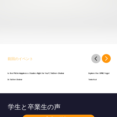
前回のイベント
Is the PhD in Happiness Studies Right for You? | Tal Ben-Shahar
Explore the SPIRE Yoga Program
Dr. Tal Ben Shahar
Tania Kazi
学生と卒業生の声