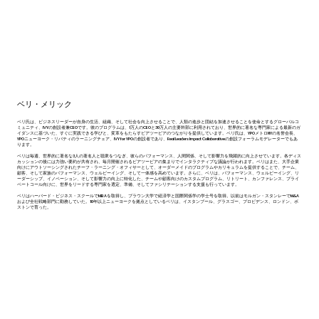
ベリ・メリック
ベリ氏は、ビジネスリーダーが自身の生活、組織、そして社会を向上させることで、人類の進歩と団結を加速させることを使命とするグローバルコ
ミュニティ、IVYの創設者兼CEOです。彼のプログラムは、1万人のCEOと30万人の主要幹部に利用されており、世界的に著名な専門家による最新のガ
イダンスに基づいた、すぐに実践できる学びと、変革をもたらすピアツーピアのつながりを提供しています。ベリ氏は、YPOメトロNYの名誉会長、
YPOニューヨーク・リバティのラーニングチェア、IVY for YPOの創設者であり、Real Leaders Impact Collaborativeの創設フォーラムモデレーターでもあ
ります。
ベリは毎週、世界的に著名な3人の著名人と聴衆をつなぎ、彼らのパフォーマンス、人間関係、そして影響力を飛躍的に向上させています。各ディス
カッションの後には力強い要約が共有され、毎月開催されるピアツーピアの集まりでインタラクティブな議論が行われます。ベリはまた、大手企業
向けにアウトソーシングされたチーフ・ラーニング・オフィサーとして、オーダーメイドのプログラムやカリキュラムを提供することで、チーム、
顧客、そして家族のパフォーマンス、ウェルビーイング、そして一体感を高めています。さらに、ベリは、パフォーマンス、ウェルビーイング、リ
ーダーシップ、イノベーション、そして影響力の向上に特化した、チームや顧客向けのカスタムプログラム、リトリート、カンファレンス、プライ
ベートコール向けに、世界をリードする専門家を選定、準備、そしてファシリテーションする支援も行っています。
ベリはハーバード・ビジネス・スクールでMBAを取得し、ブラウン大学で経済学と国際関係学の学士号を取得。以前はモルガン・スタンレーでM&A
および全社戦略部門に勤務していた。10年以上ニューヨークを拠点としているベリは、イスタンブール、グラスゴー、プロビデンス、ロンドン、ボ
ストンで育った。