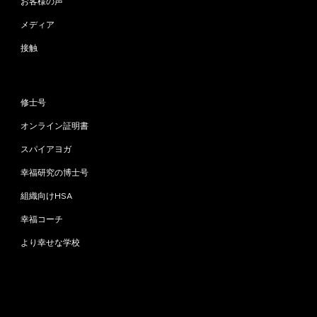
お客様の声
メディア
接触
プログラム
修士号
オンライン証明書
スパイアヨガ
幸福研究の博士号
組織向けHSA
幸福コーチ
より幸せな学校
お問い合わせ
info@happinessstudies.academy
住所：
ウォールストリート30番地8階
ニューヨーク