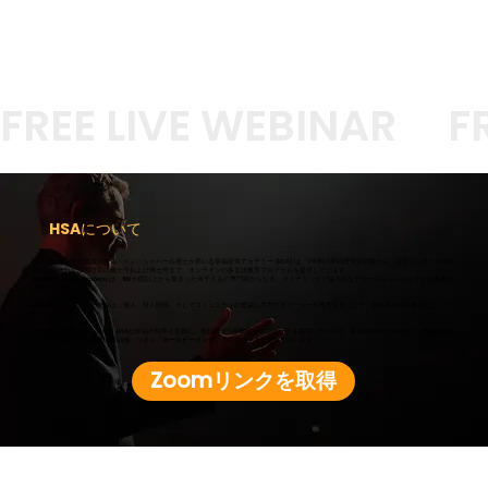
FREE LIVE WEBINAR
HSAについて
ハーバード大学元教授のタル・ベン・シャハール博士が率いる幸福研究アカデミー (HSA) は、1 年間の幸福研究証明書から、完全オンラインで完
全に認定された幸福研究の修士号および博士号まで、オンラインの多言語教育プログラムを提供しています。
Happiness Studies Academy は、100 か国以上から集まった何千人もの専門家からなる、ダイナミックで協力的なグローバル コミュニティの本拠地
です。
幸福研究アカデミーの使命は、個人、対人関係、そしてコミュニティの繁栄に尽力するリーダーを教育することで、幸福革命を主導することで
す。
この使命を実現するために、HSAは幸福の科学と実践に、包括的かつ学際的なアプローチを採用しています。幸福の定義から始まり、幸福の教え
方まで、幸福とは人全体の幸福感、つまり
「ホールビーイング」
の経験であると定義しています。
Zoomリンクを取得