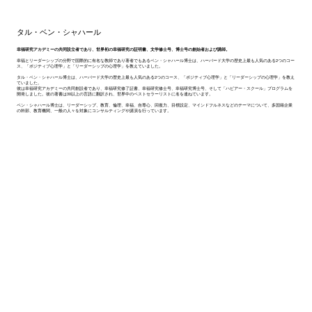
タル・ベン・シャハール
幸福研究アカデミーの共同設立者であり、世界初の幸福研究の証明書、文学修士号、博士号の創始者および講師。
幸福とリーダーシップの分野で国際的に有名な教師であり著者でもあるベン・シャハール博士は、ハーバード大学の歴史上最も人気のある2つのコー
ス、「ポジティブ心理学」と「リーダーシップの心理学」を教えていました。
タル・ベン・シャハール博士は、ハーバード大学の歴史上最も人気のある2つのコース、「ポジティブ心理学」と「リーダーシップの心理学」を教え
ていました。
彼は幸福研究アカデミーの共同創設者であり、幸福研究修了証書、幸福研究修士号、幸福研究博士号、そして「ハピアー・スクール」プログラムを
開発しました。彼の著書は30以上の言語に翻訳され、世界中のベストセラーリストに名を連ねています。
ベン・シャハール博士は、リーダーシップ、教育、倫理、幸福、自尊心、回復力、目標設定、マインドフルネスなどのテーマについて、多国籍企業
の幹部、教育機関、一般の人々を対象にコンサルティングや講演を行っています。