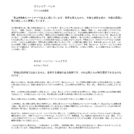
ヴァシリア・ペンナ
アメリカ合衆国
「私はHSAのパートナーであると感じています。世界を変えながら、今後も成長を続け、今後の課題に
取り組むことに興奮しています。」
心の傷を癒すため、癒しの旅を始めました。コースを見て、迷うことなく申し込みました！講義とライフジャーナルの組み合わせは見事
でした。「宿題」ではなく「自分探し」だと分かっていたので、やる気が湧きました。講義を「実践」し、人生への新しいアプローチを
発見すると同時に、これまでやってきたことをさらに強化することができました。タルは複雑な教材を分かりやすく教えてくれました。
実際、自分がどれだけ多くのことを学び、教材をどれだけ包括的に理解しているかを実感したのは、今になってからです。彼はまさに達
人であり、この分野への愛情は明らかです。謙虚で人間味あふれる彼は、受講生に、私たちが共にこの旅路を歩んでいること、そして私
たちも彼と同じくらいこのコースにとって大切な存在であることを感じさせてくれます。卒業生として、HSAのパートナーのような気持
ちです。これからも成長を続け、世界を変える挑戦に挑んでいきたいです。この贈り物に感謝します。未来を楽しみにしています。これ
からの冒険。卒業しても葛藤するのは、まず何から始めればいいのか、ということだけ！ 学校、老人ホーム、セミナー、そしてより幸せ
なセンターの建設など、何でもやりたい。一歩ずつ進んでいけば、きっと実現する。この悲しい世界に、もっと貢献できることが増えた
ことを嬉しく思う。
オルガ・ハンソン・シュドラク
ルクセンブルク
「幸福は目的地ではありません。追求する価値のある旅路です。それは私たちが毎日選択できるものな
のです。」
物心ついた頃から、私は強い好奇心を持ち、新しいアイデア、新たなトレンド、そして世界を理解する様々な方法を探求することに熱心
に取り組んできました。急速に進化するテクノロジーの分野でも、より人間中心の分野でも、学び、試し、発見することを楽しんでいま
す。
昨年、この好奇心が私を幸福学へと導きました。これは、私にとってすぐに共感できる分野でした。幸福こそが世界における究極の通貨
であるという、その核となるメッセージは、私が個人的にも仕事でも長年追い求めてきたものを反映していました。
私はこの旅に出ることを決意し、認定幸福トレーナーとしてそれを完了できたことに感謝しています。
この1年間は、深い洞察と変革に満ちた時間でした。研究に基づいたツールと実践的なフレームワークを通して、私はどのように困難を乗
り越え、地に足のついた心と真の幸福感を維持しているのかをより明確に理解することができました。これらのテクニックは今や私の日
常生活の一部であり、私は他の人々と共有することを決意しています。
私はすでに、社内のウェルビーイング・イニシアチブの一環として、この研究をアクセンチュア・ルクセンブルクとベルギーに持ち込む
機会を得ています。 SPIREウェルビーイングモデルは、ウェルビーイング、帰属意識、そして誠実さに焦点を当てています。最近、ブリュ
ッセルで初めてのワークショップを開催し、SPIREウェルビーイングモデルのスピリチュアルな側面、すなわち意味、目的、そして今この
瞬間の意識について紹介しました。
これはまだ始まりに過ぎません。この旅を続け、より充実し、目的意識に満ち、幸せな人生を送れるよう、他の人々をサポートしていき
たいと思っています。幸福は目的地ではありません。それは旅であり、私たちが毎日選択できるものなのです。