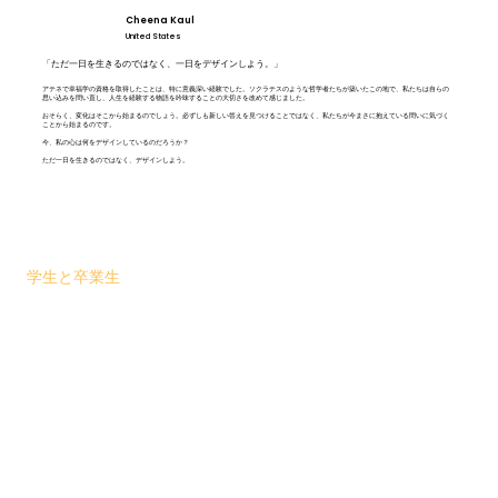
Cheena Kaul
United States
「ただ一日を生きるのではなく、一日をデザインしよう。」
アテネで幸福学の資格を取得したことは、特に意義深い経験でした。ソクラテスのような哲学者たちが築いたこの地で、私たちは自らの
思い込みを問い直し、人生を経験する物語を吟味することの大切さを改めて感じました。
おそらく、変化はそこから始まるのでしょう。必ずしも新しい答えを見つけることではなく、私たちが今まさに抱えている問いに気づく
ことから始まるのです。
今、私の心は何をデザインしているのだろうか？
ただ一日を生きるのではなく、デザインしよう。
学生と卒業生