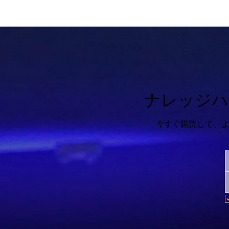
を真摯に受け止め、反応してくれたアシュリーとい
った教授陣との交流から、タルのビジョンと献身的
な姿勢に触発されたことまで、私は常に理解され、
耳を傾けられ、励まされていると感じました。仲間
の学生たちと深く繋がり、自信を深め、そして自分
がどのように他者に貢献したいのかを明確にするこ
とができました。最初のコホートに参加できたこと
ナレッジハ
は、想像以上に意義深い経験でした。この経験を通
して、私はより良く、より完全な人間になったと心
今すぐ購読して、
から感じています。