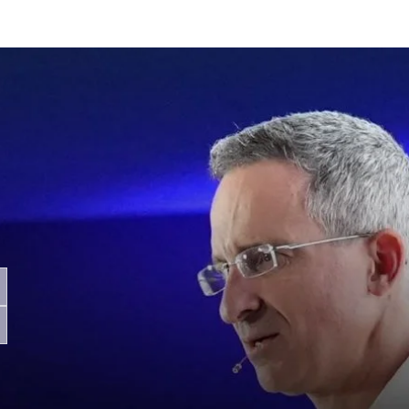
とから始まるということを思い出させてく
た。この道のりは本当に価値あるものでし
た。

驚いたのは、深い繋がりでした。グローバ
スルームに入り、真のコミュニティ、つま
、頼り、共に成長できる仲間たちと出会っ
しました。家庭、職場、そして礼拝の場な
でリーダーシップを発揮する時でも、この
ムは私のあらゆる側面を強くしてくれまし
陣は私たちに高い基準を求め、学習を通し
トし、心から温かく見守ってくれました。
クノロジーと形式について不安を感じてい
、この経験はシームレスで豊かなものでし
のZoomミーティングはすでに予定されて
このコミュニティは一生続くと確信してい
幸福は世界の通貨ではないかもしれません
プログラムでは、私たちを結びつける価値