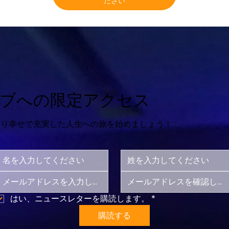
ださい
ップまで、学んだことを日々実践しています。幸福
生きるこ
とは抽象的なものではなく、日々の生活に根ざした
れまし
もので、このプログラムは、その真実を心ゆくまで
生きる方法を教えてくれました。

私が最も
私が最も驚いたのは、繋がりを実感できたことで
ルなクラ
す。毎週のウェビナー、学習グループ、そしてリト
り信頼し
リートを通して、世界中の人々と深い関係を築くこ
て卒業
ブへの限定アクセス
とができました。特にリトリートでは、知識を実践
ど、どこ
に移すことができました。そして、数ヶ月経った今
プログラ
より幸せで充実した人生への旅を始めましょう！
でも、演習を続けています。教授陣は励ましてく
た。教授
れ、親切で、技術的なことに不安があった時でさ
てサポー
え、常に支えられていると感じさせてくれました。
当初はテ
プログラムが終わる今、もうすでに教材を見返して
ましたが
います。義務だからではなく、見たいから。つい先
た。次回
日、夫にこう言いました。「この経験は、私がこれ
います。
はい、ニュースレターを購読します。
*
までに行った中で最も価値のあることの一つです。
ます。
購読する
本当に、この道のりは価値あるものだったんで
が、この