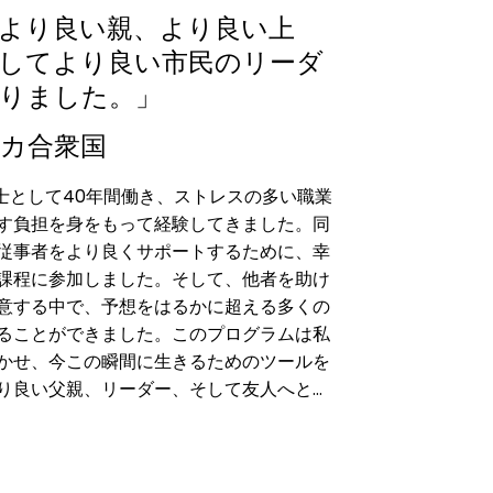
より良い親、より良い上
してより良い市民のリーダ
りました。」
カ合衆国
士として40年間働き、ストレスの多い職業
す負担を身をもって経験してきました。同
従事者をより良くサポートするために、幸
課程に参加しました。そして、他者を助け
意する中で、予想をはるかに超える多くの
ることができました。このプログラムは私
かせ、今この瞬間に生きるためのツールを
り良い父親、リーダー、そして友人へと成
くれました。感謝の大切さに気づき、今日
与え得る影響力に目を向けさせてくれまし
て、真のリーダーシップとは今この瞬間を