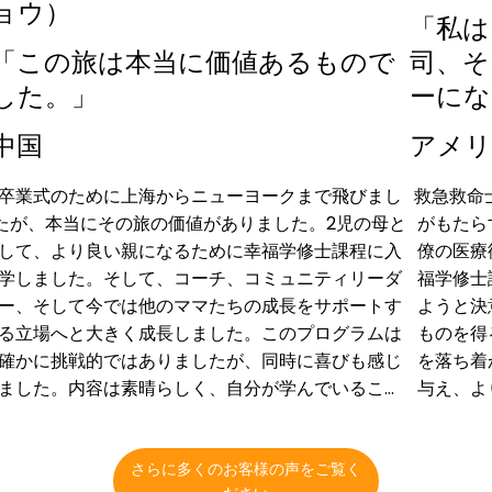
ョウ）
「私は
「この旅は本当に価値あるもので
司、そ
した。」
ーにな
中国
アメリ
卒業式のために上海からニューヨークまで飛びまし
救急救命
たが、本当にその旅の価値がありました。2児の母と
がもたら
して、より良い親になるために幸福学修士課程に入
僚の医療
学しました。そして、コーチ、コミュニティリーダ
福学修士
ー、そして今では他のママたちの成長をサポートす
ようと決
る立場へと大きく成長しました。このプログラムは
ものを得
確かに挑戦的ではありましたが、同時に喜びも感じ
を落ち着
ました。内容は素晴らしく、自分が学んでいること
与え、よ
を信じていたので、週10時間の授業もやりがいを感
長させて
じました。これは単なる学位ではなく、個人的な変
自分が
革でした。子育てから、今私が主催するワークショ
た。そし
さらに多くのお客様の声をご覧く