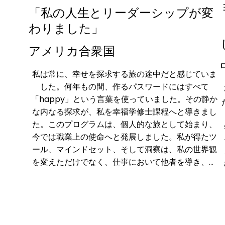
「私の人生とリーダーシップが変
わりました」
アメリカ合衆国
私は常に、幸せを探求する旅の途中だと感じていま
した。何年もの間、作るパスワードにはすべて
「happy」という言葉を使っていました。その静か
な内なる探求が、私を幸福学修士課程へと導きまし
た。このプログラムは、個人的な旅として始まり、
今では職業上の使命へと発展しました。私が得たツ
ール、マインドセット、そして洞察は、私の世界観
を変えただけでなく、仕事において他者を導き、サ
ポートする方法も変えました。

このプログラムの柔軟性、コミュニティ、そしてサ
ポートのバランスは素晴らしいものでした。フィー
ビー、エンリケ、アーリーン、そして特に私の研究