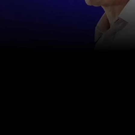
お問い合わせ
info@happinessstudies.academy