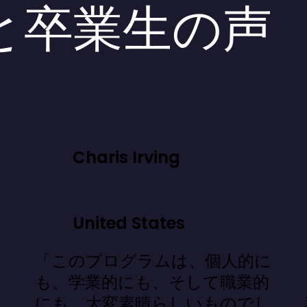
と卒業生の声
Charis Irving
United States
「このプログラムは、個人的に
」
も、学業的にも、そして職業的
にも、大変素晴らしいものでし