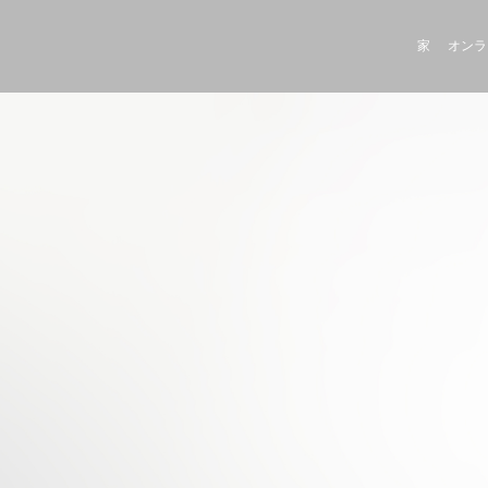
家
オンラ