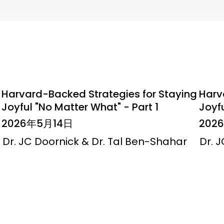
Harvard-Backed Strategies for Staying
Harv
Joyful "No Matter What" - Part 1
Joyfu
2026年5月14日
202
Dr. JC Doornick & Dr. Tal Ben-Shahar
Dr. 