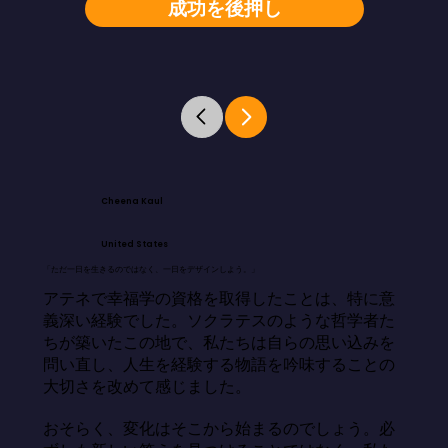
成功を後押し
Cheena Kaul
United States
「ただ一日を生きるのではなく、一日をデザインしよう。」
アテネで幸福学の資格を取得したことは、特に意
義深い経験でした。ソクラテスのような哲学者た
ちが築いたこの地で、私たちは自らの思い込みを
問い直し、人生を経験する物語を吟味することの
大切さを改めて感じました。

おそらく、変化はそこから始まるのでしょう。必