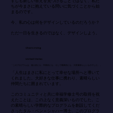
ずしも新しい答えを見つけることではなく、私た
ちが今まさに抱えている問いに気づくことから始
まるのです。

今、私の心は何をデザインしているのだろうか？

ただ一日を生きるのではなく、デザインしよう。
Charis Irving
United States
「このプログラムは、個人的にも、学業的にも、そして職業的にも、大変素晴らしいものでした。」
「人生はまさに私にとって幸せな場所へと導いて
くれました。大好きな仕事に携わり、素晴らしい
仲間たちに囲まれています。

このコミュニティと共に幸福学修士号の取得を祝
えたことは、この上なく意義深いものでした。こ
の素晴らしい学際的なプログラムを創設してくだ
さったタル・ベン＝シャハー博士、このプログラ