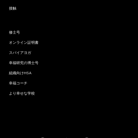
接触
プログラム
修士号
オンライン証明書
スパイアヨガ
幸福研究の博士号
組織向けHSA
幸福コーチ
より幸せな学校
お問い合わせ
info@happinessstudies.academy
住所：
ウォールストリート30番地8階
ニューヨーク
10005、ニューヨーク
アメリカ合衆国