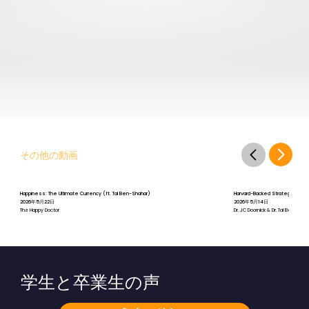
その他の動画
Happiness: The Ultimate Currency (ft. Tal Ben-Shahar)
Harvard-Backed Strategies for St
2026年5月22日
2026年5月14日
The Happy Doctor
Dr. JC Doornick & Dr. Tal Ben-Shah
学生と卒業生の声