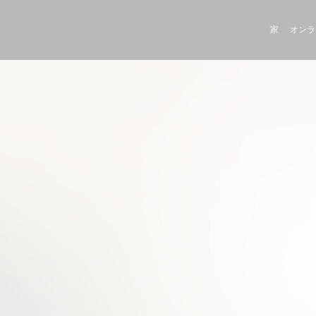
家
オンラ