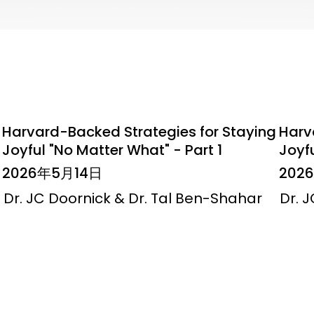
Harvard-Backed Strategies for Staying
Harv
Joyful "No Matter What" - Part 1
Joyfu
2026年5月14日
202
Dr. JC Doornick & Dr. Tal Ben-Shahar
Dr. 