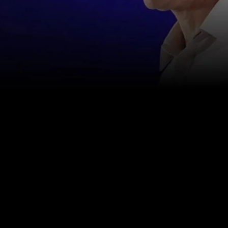
お問い合わせ
info@happinessstudies.academy