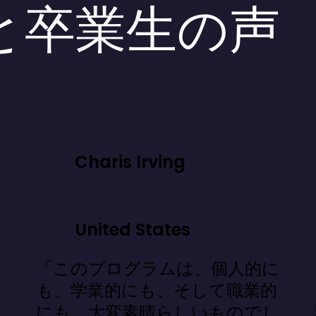
と卒業生の声
Charis Irving
United States
「このプログラムは、個人的に
」
も、学業的にも、そして職業的
にも、大変素晴らしいものでし