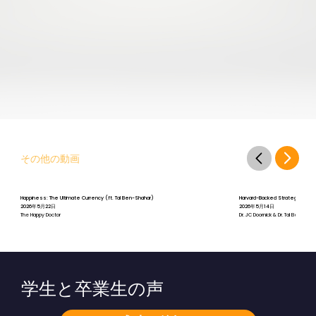
その他の動画
Happiness: The Ultimate Currency (ft. Tal Ben-Shahar)
Harvard-Backed Strategies for St
2026年5月22日
2026年5月14日
The Happy Doctor
Dr. JC Doornick & Dr. Tal Ben-Shah
学生と卒業生の声