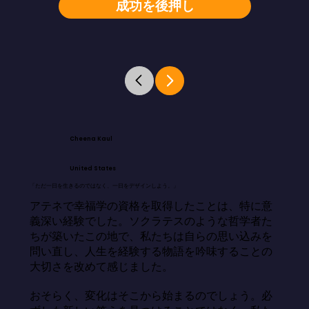
成功を後押し
Cheena Kaul
United States
「ただ一日を生きるのではなく、一日をデザインしよう。」
アテネで幸福学の資格を取得したことは、特に意
義深い経験でした。ソクラテスのような哲学者た
ちが築いたこの地で、私たちは自らの思い込みを
問い直し、人生を経験する物語を吟味することの
大切さを改めて感じました。

おそらく、変化はそこから始まるのでしょう。必