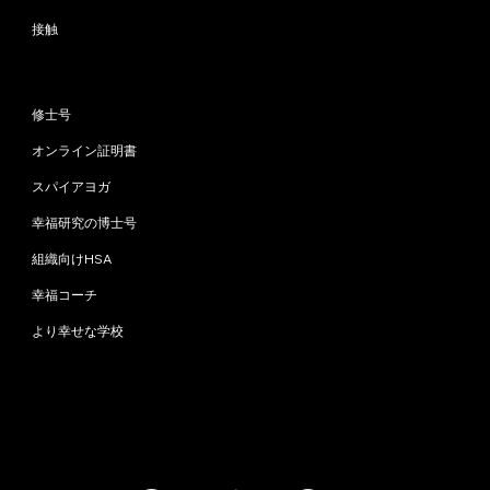
接触
プログラム
修士号
オンライン証明書
スパイアヨガ
幸福研究の博士号
組織向けHSA
幸福コーチ
より幸せな学校
お問い合わせ
info@happinessstudies.academy
住所：
ウォールストリート30番地8階
ニューヨーク
10005、ニューヨーク
アメリカ合衆国