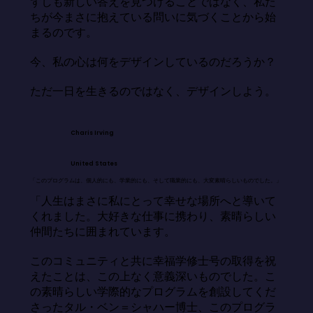
ずしも新しい答えを見つけることではなく、私た
ちが今まさに抱えている問いに気づくことから始
まるのです。

今、私の心は何をデザインしているのだろうか？

ただ一日を生きるのではなく、デザインしよう。
Charis Irving
United States
「このプログラムは、個人的にも、学業的にも、そして職業的にも、大変素晴らしいものでした。」
「人生はまさに私にとって幸せな場所へと導いて
くれました。大好きな仕事に携わり、素晴らしい
仲間たちに囲まれています。

このコミュニティと共に幸福学修士号の取得を祝
えたことは、この上なく意義深いものでした。こ
の素晴らしい学際的なプログラムを創設してくだ
さったタル・ベン＝シャハー博士、このプログラ