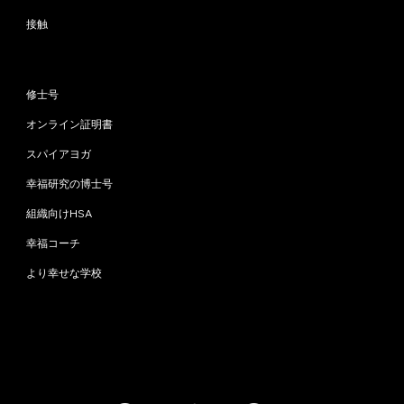
接触
プログラム
修士号
オンライン証明書
スパイアヨガ
幸福研究の博士号
組織向けHSA
幸福コーチ
より幸せな学校
お問い合わせ
info@happinessstudies.academy
住所：
ウォールストリート30番地8階
ニューヨーク
10005、ニューヨーク
アメリカ合衆国