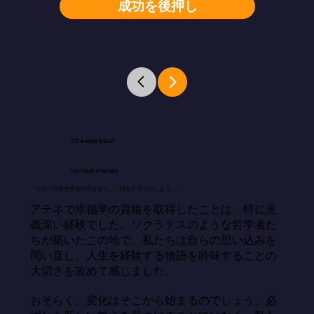
成功を後押し
Cheena Kaul
United States
「ただ一日を生きるのではなく、一日をデザインしよう。」
アテネで幸福学の資格を取得したことは、特に意
義深い経験でした。ソクラテスのような哲学者た
ちが築いたこの地で、私たちは自らの思い込みを
問い直し、人生を経験する物語を吟味することの
大切さを改めて感じました。

おそらく、変化はそこから始まるのでしょう。必