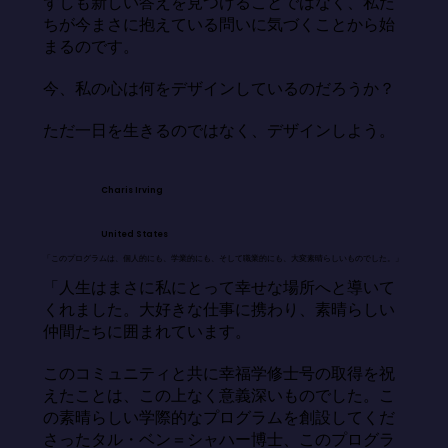
ずしも新しい答えを見つけることではなく、私た
ちが今まさに抱えている問いに気づくことから始
まるのです。

今、私の心は何をデザインしているのだろうか？

ただ一日を生きるのではなく、デザインしよう。
Charis Irving
United States
「このプログラムは、個人的にも、学業的にも、そして職業的にも、大変素晴らしいものでした。」
「人生はまさに私にとって幸せな場所へと導いて
くれました。大好きな仕事に携わり、素晴らしい
仲間たちに囲まれています。

このコミュニティと共に幸福学修士号の取得を祝
えたことは、この上なく意義深いものでした。こ
の素晴らしい学際的なプログラムを創設してくだ
さったタル・ベン＝シャハー博士、このプログラ