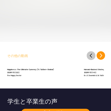
その他の動画
Happiness: The Ultimate Currency (ft. Tal Ben-Shahar)
Harvard-Backed Strategies for St
2026年5月22日
2026年5月14日
The Happy Doctor
Dr. JC Doornick & Dr. Tal Ben-Shah
学生と卒業生の声