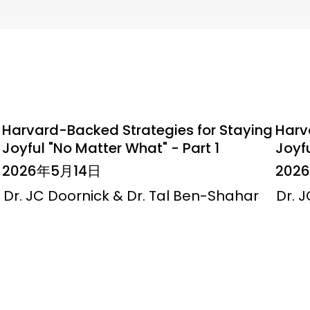
Harvard-Backed Strategies for Staying
Harv
Joyful "No Matter What" - Part 1
Joyfu
2026年5月14日
202
Dr. JC Doornick & Dr. Tal Ben-Shahar
Dr. 