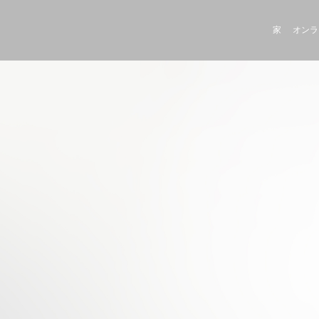
家
オンラ