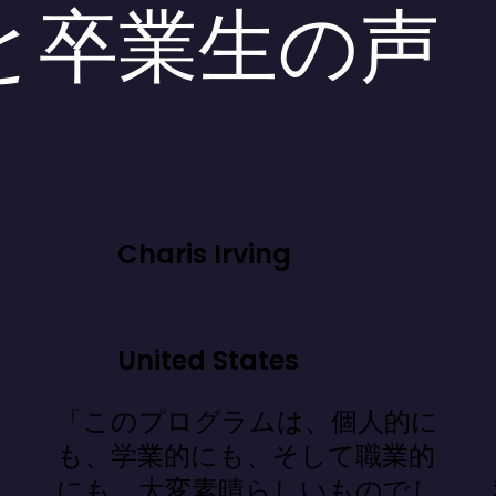
と卒業生の声
Charis Irving
United States
「このプログラムは、個人的に
」
も、学業的にも、そして職業的
にも、大変素晴らしいものでし