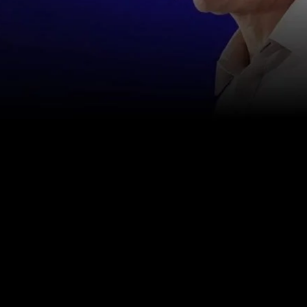
お問い合わせ
info@happinessstudies.academy