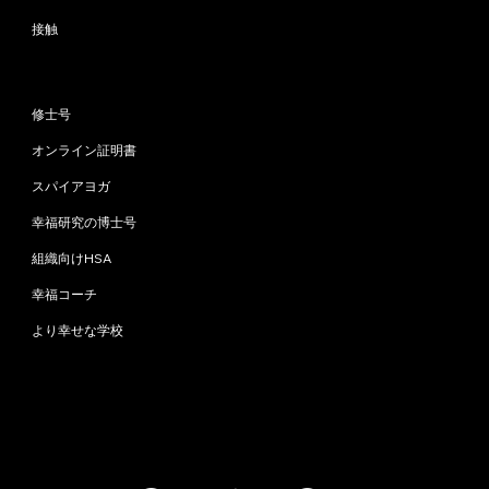
接触
プログラム
修士号
オンライン証明書
スパイアヨガ
幸福研究の博士号
組織向けHSA
幸福コーチ
より幸せな学校
お問い合わせ
info@happinessstudies.academy
住所：
ウォールストリート30番地8階
ニューヨーク
10005、ニューヨーク
アメリカ合衆国