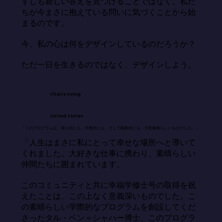
ずしも新しい答えを見つけることではなく、私た
ちが今まさに抱えている問いに気づくことから始
まるのです。

今、私の心は何をデザインしているのだろうか？

ただ一日を生きるのではなく、デザインしよう。
Charis Irving
United States
「このプログラムは、個人的にも、学業的にも、そして職業的にも、大変素晴らしいものでした。」
「人生はまさに私にとって幸せな場所へと導いて
くれました。大好きな仕事に携わり、素晴らしい
仲間たちに囲まれています。

このコミュニティと共に幸福学修士号の取得を祝
えたことは、この上なく意義深いものでした。こ
の素晴らしい学際的なプログラムを創設してくだ
さったタル・ベン＝シャハー博士、このプログラ