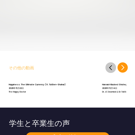
その他の動画
Happiness: The Ultimate Currency (ft. Tal Ben-Shahar)
Harvard-Backed Strategies for St
2026年5月22日
2026年5月14日
The Happy Doctor
Dr. JC Doornick & Dr. Tal Ben-Shah
学生と卒業生の声