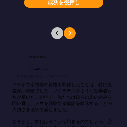
成功を後押し
Cheena Kaul
United States
「ただ一日を生きるのではなく、一日をデザインしよう。」
アテネで幸福学の資格を取得したことは、特に意
義深い経験でした。ソクラテスのような哲学者た
ちが築いたこの地で、私たちは自らの思い込みを
問い直し、人生を経験する物語を吟味することの
大切さを改めて感じました。

おそらく、変化はそこから始まるのでしょう。必