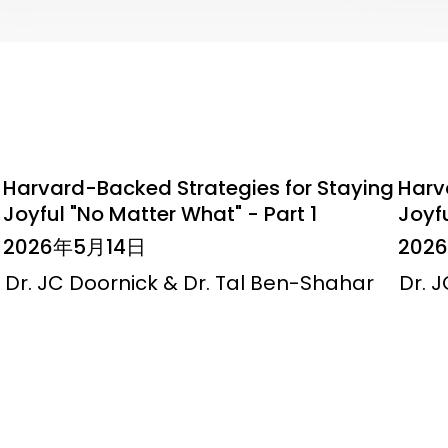
Harvard-Backed Strategies for Staying
Harv
Joyful "No Matter What" - Part 1
Joyfu
2026年5月14日
202
Dr. JC Doornick & Dr. Tal Ben-Shahar
Dr. 