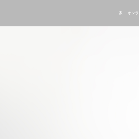
家
オンラ