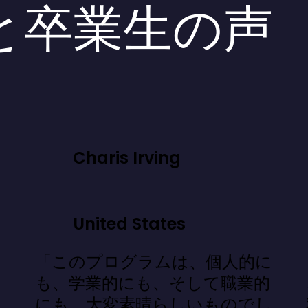
と卒業生の声
Charis Irving
United States
「このプログラムは、個人的に
」
も、学業的にも、そして職業的
にも、大変素晴らしいものでし