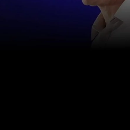
お問い合わせ
info@happinessstudies.academy