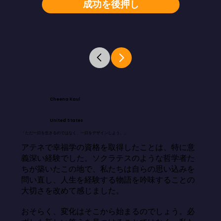
成功を後押し
Cheena Kaul
United States
「ただ一日を生きるのではなく、一日をデザインしよう。」
アテネで幸福学の資格を取得したことは、特に意
義深い経験でした。ソクラテスのような哲学者た
ちが築いたこの地で、私たちは自らの思い込みを
問い直し、人生を経験する物語を吟味することの
大切さを改めて感じました。

おそらく、変化はそこから始まるのでしょう。必