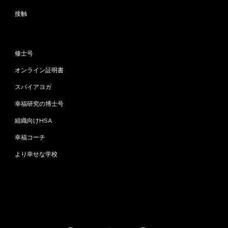
接触
プログラム
修士号
オンライン証明書
スパイアヨガ
幸福研究の博士号
組織向けHSA
幸福コーチ
より幸せな学校
お問い合わせ
info@happinessstudies.academy
住所：
ウォールストリート30番地8階
ニューヨーク
10005、ニューヨーク
アメリカ合衆国