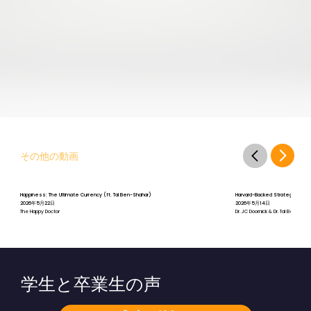
その他の動画
Happiness: The Ultimate Currency (ft. Tal Ben-Shahar)
Harvard-Backed Strategies for St
2026年5月22日
2026年5月14日
The Happy Doctor
Dr. JC Doornick & Dr. Tal Ben-Shah
学生と卒業生の声