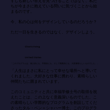
ずしも新しい答えを見つけることではなく、私た
ちが今まさに抱えている問いに気づくことから始
まるのです。

今、私の心は何をデザインしているのだろうか？

ただ一日を生きるのではなく、デザインしよう。
Charis Irving
United States
「このプログラムは、個人的にも、学業的にも、そして職業的にも、大変素晴らしいものでした。」
「人生はまさに私にとって幸せな場所へと導いて
くれました。大好きな仕事に携わり、素晴らしい
仲間たちに囲まれています。

このコミュニティと共に幸福学修士号の取得を祝
えたことは、この上なく意義深いものでした。こ
の素晴らしい学際的なプログラムを創設してくだ
さったタル・ベン＝シャハー博士、このプログラ