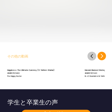
その他の動画
Happiness: The Ultimate Currency (ft. Tal Ben-Shahar)
Harvard-Backed Strategies for St
2026年5月22日
2026年5月14日
The Happy Doctor
Dr. JC Doornick & Dr. Tal Ben-Shah
学生と卒業生の声