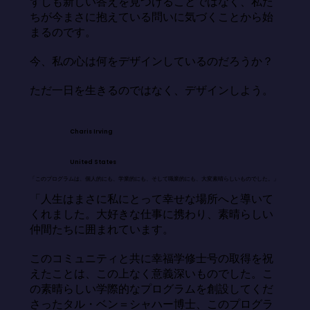
ずしも新しい答えを見つけることではなく、私た
ちが今まさに抱えている問いに気づくことから始
まるのです。

今、私の心は何をデザインしているのだろうか？

ただ一日を生きるのではなく、デザインしよう。
Charis Irving
United States
「このプログラムは、個人的にも、学業的にも、そして職業的にも、大変素晴らしいものでした。」
「人生はまさに私にとって幸せな場所へと導いて
くれました。大好きな仕事に携わり、素晴らしい
仲間たちに囲まれています。

このコミュニティと共に幸福学修士号の取得を祝
えたことは、この上なく意義深いものでした。こ
の素晴らしい学際的なプログラムを創設してくだ
さったタル・ベン＝シャハー博士、このプログラ