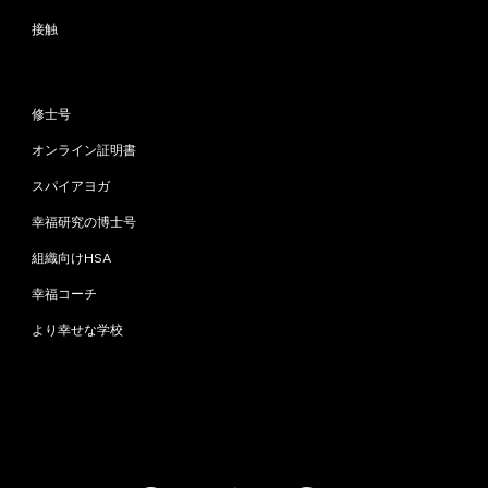
接触
プログラム
修士号
オンライン証明書
スパイアヨガ
幸福研究の博士号
組織向けHSA
幸福コーチ
より幸せな学校
お問い合わせ
info@happinessstudies.academy
住所：
ウォールストリート30番地8階
ニューヨーク
10005、ニューヨーク
アメリカ合衆国