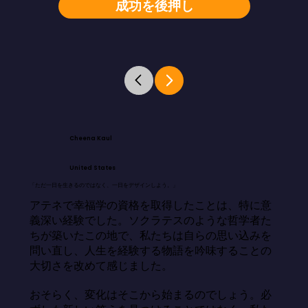
成功を後押し
Cheena Kaul
United States
「ただ一日を生きるのではなく、一日をデザインしよう。」
アテネで幸福学の資格を取得したことは、特に意
義深い経験でした。ソクラテスのような哲学者た
ちが築いたこの地で、私たちは自らの思い込みを
問い直し、人生を経験する物語を吟味することの
大切さを改めて感じました。

おそらく、変化はそこから始まるのでしょう。必