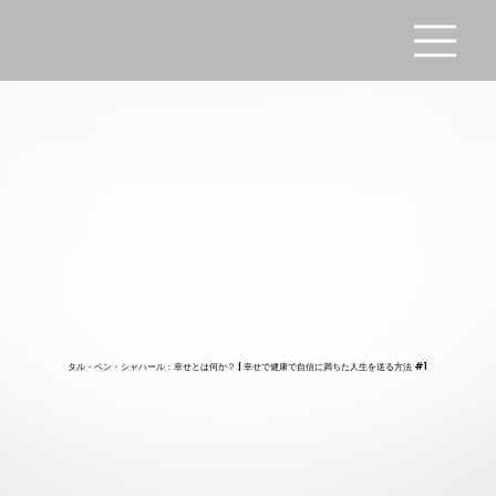
タル・ベン・シャハール：幸せとは何か？ | 幸せで健康で自信に満ちた人生を送る方法 #1