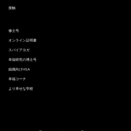
接触
プログラム
修士号
オンライン証明書
スパイアヨガ
幸福研究の博士号
組織向けHSA
幸福コーチ
より幸せな学校
お問い合わせ
info@happinessstudies.academy
住所：
ウォールストリート30番地8階
ニューヨーク
10005、ニューヨーク
アメリカ合衆国