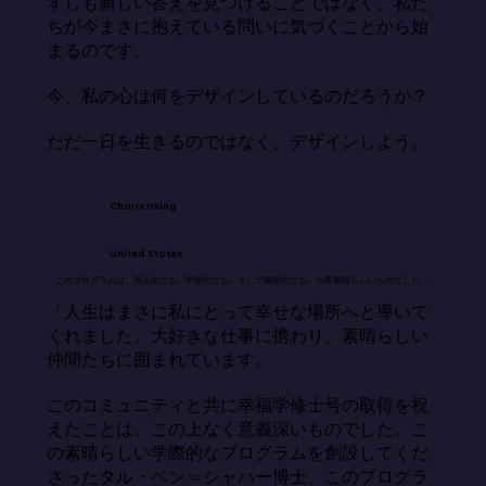
ずしも新しい答えを見つけることではなく、私た
ちが今まさに抱えている問いに気づくことから始
まるのです。

今、私の心は何をデザインしているのだろうか？

ただ一日を生きるのではなく、デザインしよう。
Charis Irving
United States
「このプログラムは、個人的にも、学業的にも、そして職業的にも、大変素晴らしいものでした。」
「人生はまさに私にとって幸せな場所へと導いて
くれました。大好きな仕事に携わり、素晴らしい
仲間たちに囲まれています。

このコミュニティと共に幸福学修士号の取得を祝
えたことは、この上なく意義深いものでした。こ
の素晴らしい学際的なプログラムを創設してくだ
さったタル・ベン＝シャハー博士、このプログラ