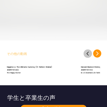
その他の動画
Happiness: The Ultimate Currency (ft. Tal Ben-Shahar)
Harvard-Backed Strategies for St
2026年5月22日
2026年5月14日
The Happy Doctor
Dr. JC Doornick & Dr. Tal Ben-Shah
学生と卒業生の声