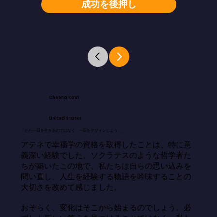
成功を後押し
Cheena Kaul
United States
「ただ一日を生きるのではなく、一日をデザインしよう。」
アテネで幸福学の資格を取得したことは、特に意
義深い経験でした。ソクラテスのような哲学者た
ちが築いたこの地で、私たちは自らの思い込みを
問い直し、人生を経験する物語を吟味することの
大切さを改めて感じました。

おそらく、変化はそこから始まるのでしょう。必