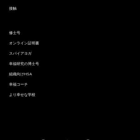
接触
プログラム
修士号
オンライン証明書
スパイアヨガ
幸福研究の博士号
組織向けHSA
幸福コーチ
より幸せな学校
お問い合わせ
info@happinessstudies.academy
住所：
ウォールストリート30番地8階
ニューヨーク
10005、ニューヨーク
アメリカ合衆国