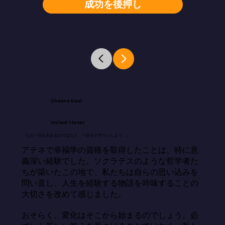
成功を後押し
Cheena Kaul
United States
「ただ一日を生きるのではなく、一日をデザインしよう。」
アテネで幸福学の資格を取得したことは、特に意
義深い経験でした。ソクラテスのような哲学者た
ちが築いたこの地で、私たちは自らの思い込みを
問い直し、人生を経験する物語を吟味することの
大切さを改めて感じました。

おそらく、変化はそこから始まるのでしょう。必