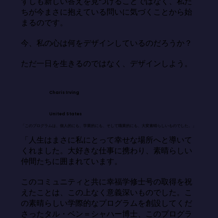
ずしも新しい答えを見つけることではなく、私た
ちが今まさに抱えている問いに気づくことから始
まるのです。

今、私の心は何をデザインしているのだろうか？

ただ一日を生きるのではなく、デザインしよう。
Charis Irving
United States
「このプログラムは、個人的にも、学業的にも、そして職業的にも、大変素晴らしいものでした。」
「人生はまさに私にとって幸せな場所へと導いて
くれました。大好きな仕事に携わり、素晴らしい
仲間たちに囲まれています。

このコミュニティと共に幸福学修士号の取得を祝
えたことは、この上なく意義深いものでした。こ
の素晴らしい学際的なプログラムを創設してくだ
さったタル・ベン＝シャハー博士、このプログラ