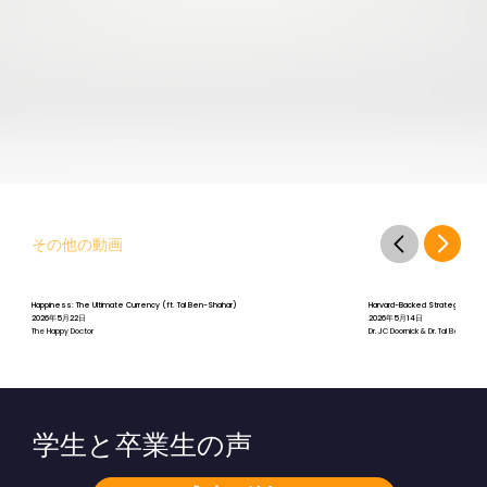
その他の動画
Happiness: The Ultimate Currency (ft. Tal Ben-Shahar)
Harvard-Backed Strategies for St
2026年5月22日
2026年5月14日
The Happy Doctor
Dr. JC Doornick & Dr. Tal Ben-Shah
学生と卒業生の声