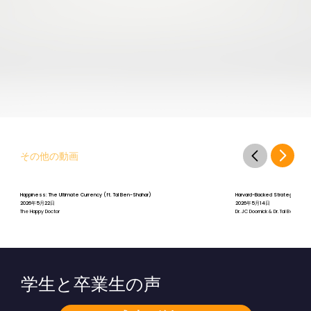
その他の動画
Happiness: The Ultimate Currency (ft. Tal Ben-Shahar)
Harvard-Backed Strategies for St
2026年5月22日
2026年5月14日
The Happy Doctor
Dr. JC Doornick & Dr. Tal Ben-Shah
学生と卒業生の声