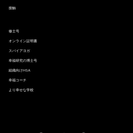
接触
プログラム
修士号
オンライン証明書
スパイアヨガ
幸福研究の博士号
組織向けHSA
幸福コーチ
より幸せな学校
お問い合わせ
info@happinessstudies.academy
住所：
ウォールストリート30番地8階
ニューヨーク
10005、ニューヨーク
アメリカ合衆国