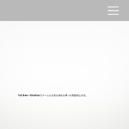
Tal Ben-Shahar | チームの士気を高める4つの実践的な方法。