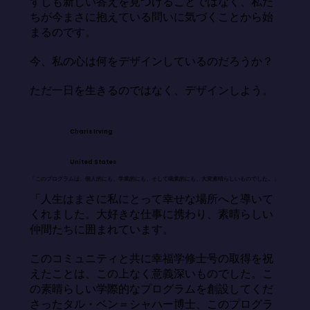
ずしも新しい答えを見つけることではなく、私た
ちが今まさに抱えている問いに気づくことから始
まるのです。

今、私の心は何をデザインしているのだろうか？

ただ一日を生きるのではなく、デザインしよう。
Charis Irving
United States
「このプログラムは、個人的にも、学業的にも、そして職業的にも、大変素晴らしいものでした。」
「人生はまさに私にとって幸せな場所へと導いて
くれました。大好きな仕事に携わり、素晴らしい
仲間たちに囲まれています。

このコミュニティと共に幸福学修士号の取得を祝
えたことは、この上なく意義深いものでした。こ
の素晴らしい学際的なプログラムを創設してくだ
さったタル・ベン＝シャハー博士、このプログラ