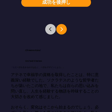
成功を後押し
Cheena Kaul
United States
「ただ一日を生きるのではなく、一日をデザインしよう。」
アテネで幸福学の資格を取得したことは、特に意
義深い経験でした。ソクラテスのような哲学者た
ちが築いたこの地で、私たちは自らの思い込みを
問い直し、人生を経験する物語を吟味することの
大切さを改めて感じました。

おそらく、変化はそこから始まるのでしょう。必