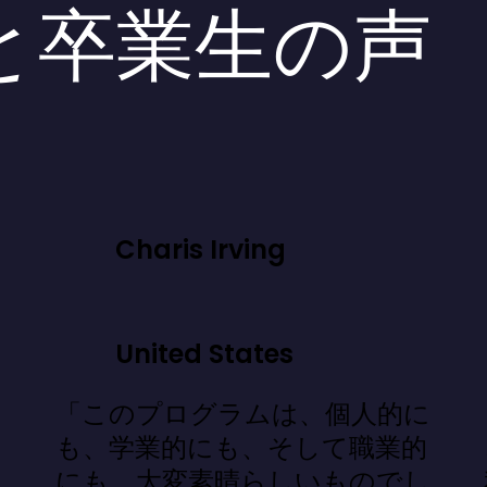
と卒業生の声
Charis Irving
United States
「このプログラムは、個人的に
」
も、学業的にも、そして職業的
にも、大変素晴らしいものでし