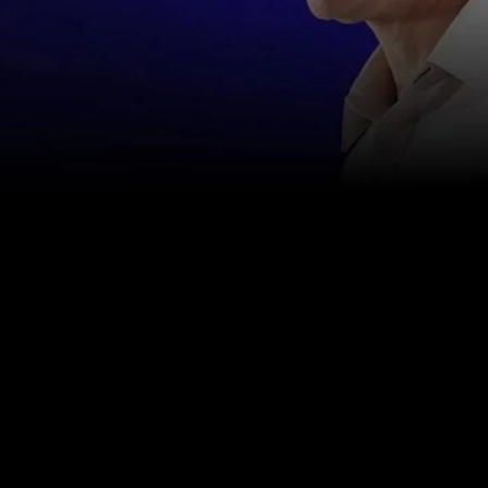
お問い合わせ
info@happinessstudies.academy