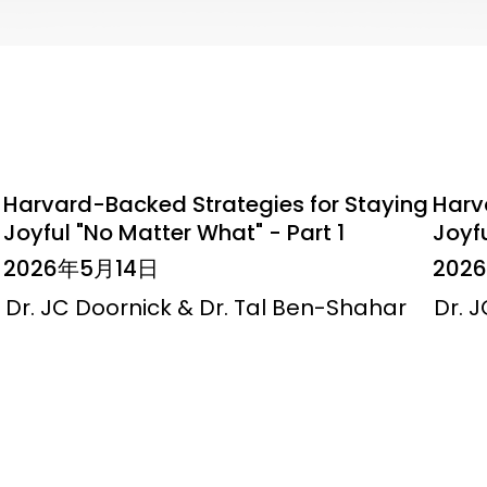
Harvard-Backed Strategies for Staying
Harv
Joyful "No Matter What" - Part 1
Joyfu
2026年5月14日
202
Dr. JC Doornick & Dr. Tal Ben-Shahar
Dr. 