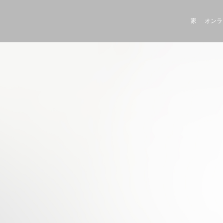
家
オンラ