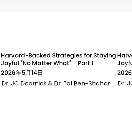
Harvard-Backed Strategies for Staying
Harv
Joyful "No Matter What" - Part 1
Joyfu
2026年5月14日
202
Dr. JC Doornick & Dr. Tal Ben-Shahar
Dr. 