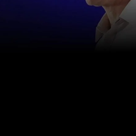
お問い合わせ
info@happinessstudies.academy