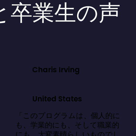
と卒業生の声
Charis Irving
United States
「このプログラムは、個人的に
」
も、学業的にも、そして職業的
にも、大変素晴らしいものでし