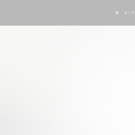
家
オンラ