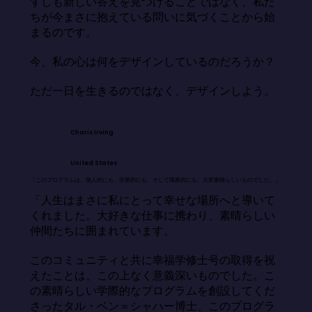
ずしも新しい答えを見つけることではなく、私た
ちが今まさに抱えている問いに気づくことから始
まるのです。

今、私の心は何をデザインしているのだろうか？

ただ一日を生きるのではなく、デザインしよう。
Charis Irving
United States
「このプログラムは、個人的にも、学業的にも、そして職業的にも、大変素晴らしいものでした。」
「人生はまさに私にとって幸せな場所へと導いて
くれました。大好きな仕事に携わり、素晴らしい
仲間たちに囲まれています。

このコミュニティと共に幸福学修士号の取得を祝
えたことは、この上なく意義深いものでした。こ
の素晴らしい学際的なプログラムを創設してくだ
さったタル・ベン＝シャハー博士、このプログラ