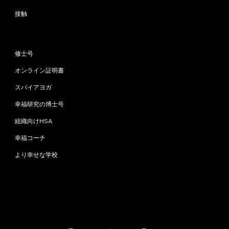
接触
プログラム
修士号
オンライン証明書
スパイアヨガ
幸福研究の博士号
組織向けHSA
幸福コーチ
より幸せな学校
お問い合わせ
info@happinessstudies.academy
住所：
ウォールストリート30番地8階
ニューヨーク
10005、ニューヨーク
アメリカ合衆国