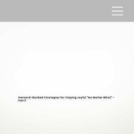
Harvard-Backed Strategies for Staying Joyful "No Matter What" -
Part 1