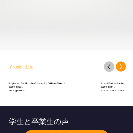
その他の動画
Happiness: The Ultimate Currency (ft. Tal Ben-Shahar)
Harvard-Backed Strategies for St
2026年5月22日
2026年5月14日
The Happy Doctor
Dr. JC Doornick & Dr. Tal Ben-Shah
学生と卒業生の声