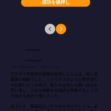
成功を後押し
Cheena Kaul
United States
「ただ一日を生きるのではなく、一日をデザインしよう。」
アテネで幸福学の資格を取得したことは、特に意
義深い経験でした。ソクラテスのような哲学者た
ちが築いたこの地で、私たちは自らの思い込みを
問い直し、人生を経験する物語を吟味することの
大切さを改めて感じました。

おそらく、変化はそこから始まるのでしょう。必