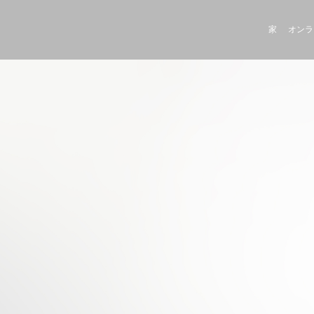
家
オンラ