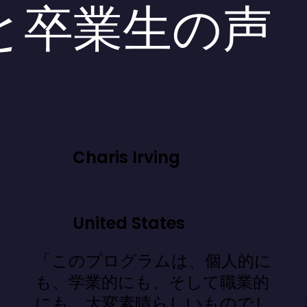
と卒業生の声
Charis Irving
United States
「このプログラムは、個人的に
」
も、学業的にも、そして職業的
にも、大変素晴らしいものでし