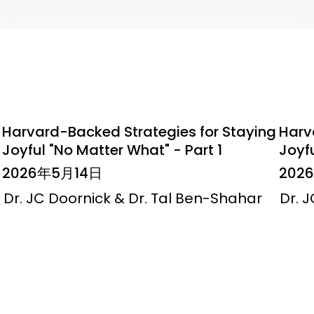
Harvard-Backed Strategies for Staying
Harv
Joyful "No Matter What" - Part 1
Joyfu
2026年5月14日
202
Dr. JC Doornick & Dr. Tal Ben-Shahar
Dr. 