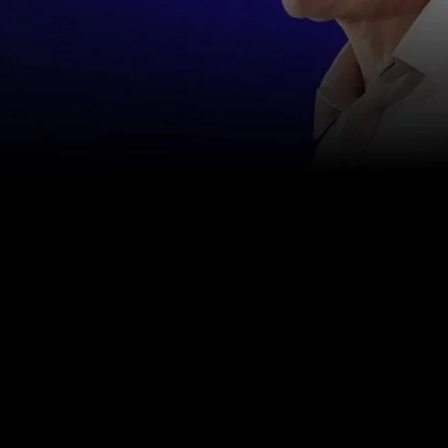
お問い合わせ
info@happinessstudies.academy