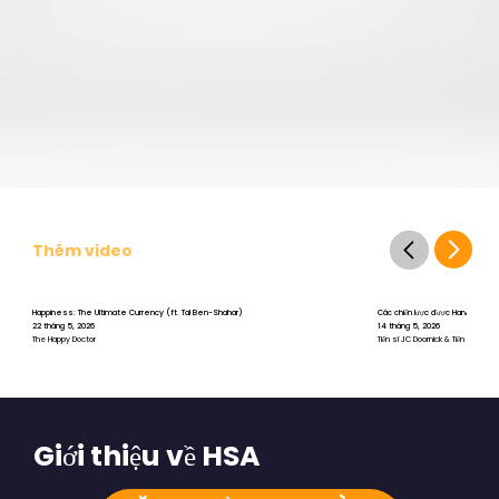
Thêm video
Happiness: The Ultimate Currency (ft. Tal Ben-Shahar)
Các chiến lược được Harvard chứng 
22 tháng 5, 2026
14 tháng 5, 2026
The Happy Doctor
Tiến sĩ JC Doornick & Tiến sĩ Tal B
Giới thiệu về HSA