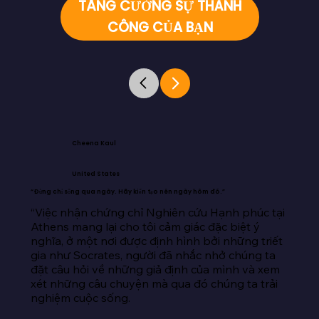
TĂNG CƯỜNG SỰ THÀNH
CÔNG CỦA BẠN
Cheena Kaul
United States
“Đừng chỉ sống qua ngày. Hãy kiến tạo nên ngày hôm đó.”
“Việc nhận chứng chỉ Nghiên cứu Hạnh phúc tại 
Athens mang lại cho tôi cảm giác đặc biệt ý 
nghĩa, ở một nơi được định hình bởi những triết 
gia như Socrates, người đã nhắc nhở chúng ta 
đặt câu hỏi về những giả định của mình và xem 
xét những câu chuyện mà qua đó chúng ta trải 
nghiệm cuộc sống.
