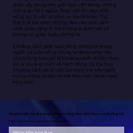
được xây dựng trên giấc ngủ, vận động, những 
mối quan hệ ý nghĩa, lòng biết ơn, mục đích 
sống, sự tò mò và phục vụ người khác. Thử 
thách là lựa chọn những điều này một cách 
nhất quán, lặng lẽ, khi không ai quan sát và 
không có gì ép buộc chúng ta.

Khoảng cách giữa cuộc sống chúng ta mong 
muốn và cuộc sống chúng ta đang sống hầu 
như không bao giờ là khoảng cách về kiến thức. 
Đó là khoảng cách về hành động. Và thu hẹp 
khoảng cách đó là một lựa chọn mà mỗi người 
trong chúng ta đều có thể thực hiện được ngay 
hôm nay.”
Quyền truy cập độc quyền vào Trung tâm kiến thức của chúng tôi
Đăng ký ngay và bắt đầu hành trình đến với cuộc sống hạnh phúc và viên mãn hơn!