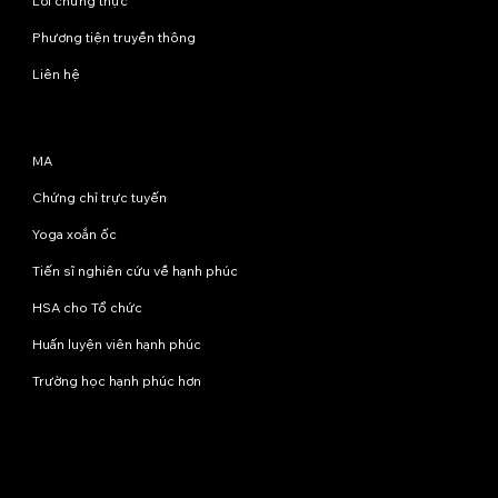
Lời chứng thực
Phương tiện truyền thông
Liên hệ
Chương trình
MA
Chứng chỉ trực tuyến
Yoga xoắn ốc
Tiến sĩ nghiên cứu về hạnh phúc
HSA cho Tổ chức
Huấn luyện viên hạnh phúc
Trường học hạnh phúc hơn
Liên hệ với chúng tôi
info@happinessstudies.academy
Địa chỉ:
Tầng 8, số 30 phố Wall
New York