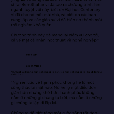
sĩ Tal Ben-Shahar vì đã tạo ra chương trình liên 
ngành tuyệt vời này, biết ơn Đại học Centenary 
vì đã cho nó một mái nhà, và biết ơn các bạn 
cùng lớp và các giáo sư vì đã biến nó thành một 
trải nghiệm khó quên.

Chương trình này đã mang lại niềm vui cho tôi, 
cả về mặt cá nhân, học thuật và nghề nghiệp.”
Tali Stein
South Africa
“Hạnh phúc không nằm ở những gì ta biết. Nó nằm ở những gì ta làm đi làm lại
nhiều lần.”
“Nghiên cứu về hạnh phúc không hé lộ một 
công thức bí mật nào. Nó hé lộ một điều đơn 
giản hơn nhưng khó hơn: hạnh phúc không 
nằm ở những gì chúng ta biết, mà nằm ở những 
gì chúng ta lặp đi lặp lại.

Chúng ta đã biết rằng một cuộc sống tốt đẹp 