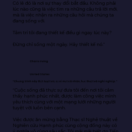
Có lẽ đó là nơi sự thay đổi bắt đầu. Không phải 
lúc nào cũng là việc tìm ra những câu trả lời mới, 
mà là việc nhận ra những câu hỏi mà chúng ta 
đang sống với.

Tâm trí tôi đang thiết kế điều gì ngay lúc này?

Đừng chỉ sống một ngày. Hãy thiết kế nó.”
Charis Irving
United States
“Chương trình này thật tuyệt vời, cả về mặt cá nhân, học thuật và nghề nghiệp.”
“Cuộc sống đã thực sự đưa tôi đến nơi tôi cảm 
thấy hạnh phúc nhất, được làm công việc mình 
yêu thích cùng với một mạng lưới những người 
tuyệt vời luôn bên cạnh.

Việc được ăn mừng bằng Thạc sĩ Nghệ thuật về 
Nghiên cứu Hạnh phúc cùng cộng đồng này có 
ý nghĩa vô cùng sâu sắc. Tôi mãi mãi biết ơn Tiến 