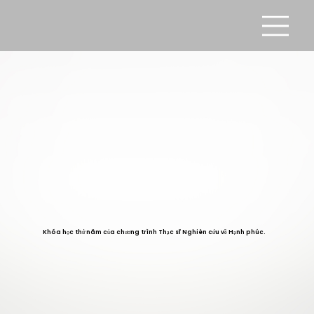
Khóa học thứ năm của chương trình Thạc sĩ Nghiên cứu về Hạnh phúc.