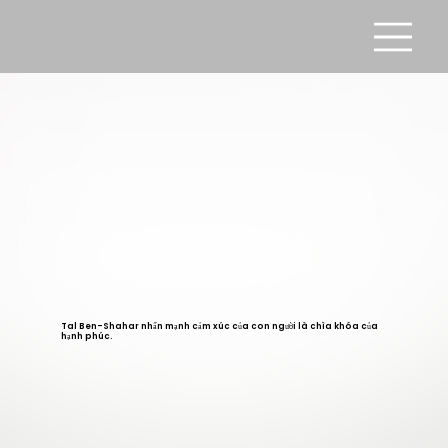
Tal Ben-Shahar nhấn mạnh cảm xúc của con người là chìa khóa của
hạnh phúc.