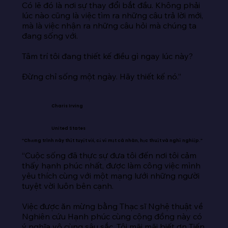
Có lẽ đó là nơi sự thay đổi bắt đầu. Không phải 
lúc nào cũng là việc tìm ra những câu trả lời mới, 
mà là việc nhận ra những câu hỏi mà chúng ta 
đang sống với.

Tâm trí tôi đang thiết kế điều gì ngay lúc này?

Đừng chỉ sống một ngày. Hãy thiết kế nó.”
Charis Irving
United States
“Chương trình này thật tuyệt vời, cả về mặt cá nhân, học thuật và nghề nghiệp.”
“Cuộc sống đã thực sự đưa tôi đến nơi tôi cảm 
thấy hạnh phúc nhất, được làm công việc mình 
yêu thích cùng với một mạng lưới những người 
tuyệt vời luôn bên cạnh.

Việc được ăn mừng bằng Thạc sĩ Nghệ thuật về 
Nghiên cứu Hạnh phúc cùng cộng đồng này có 
ý nghĩa vô cùng sâu sắc. Tôi mãi mãi biết ơn Tiến 