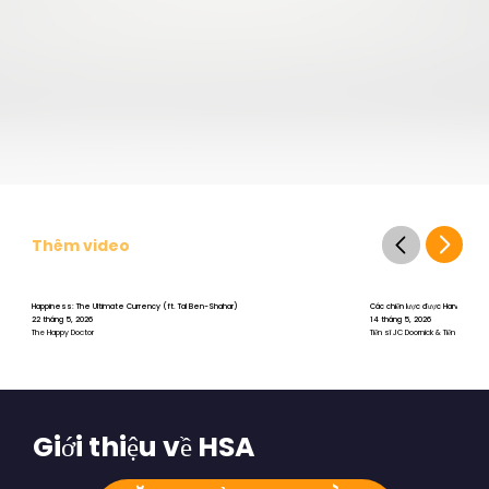
Thêm video
Happiness: The Ultimate Currency (ft. Tal Ben-Shahar)
Các chiến lược được Harvard chứng 
22 tháng 5, 2026
14 tháng 5, 2026
The Happy Doctor
Tiến sĩ JC Doornick & Tiến sĩ Tal B
Giới thiệu về HSA