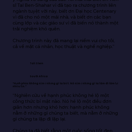
sĩ Tal Ben-Shahar vì đã tạo ra chương trình liên 
ngành tuyệt vời này, biết ơn Đại học Centenary 
vì đã cho nó một mái nhà, và biết ơn các bạn 
cùng lớp và các giáo sư vì đã biến nó thành một 
trải nghiệm khó quên.

Chương trình này đã mang lại niềm vui cho tôi, 
cả về mặt cá nhân, học thuật và nghề nghiệp.”
Tali Stein
South Africa
“Hạnh phúc không nằm ở những gì ta biết. Nó nằm ở những gì ta làm đi làm lại
nhiều lần.”
“Nghiên cứu về hạnh phúc không hé lộ một 
công thức bí mật nào. Nó hé lộ một điều đơn 
giản hơn nhưng khó hơn: hạnh phúc không 
nằm ở những gì chúng ta biết, mà nằm ở những 
gì chúng ta lặp đi lặp lại.

Chúng ta đã biết rằng một cuộc sống tốt đẹp 