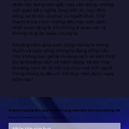
được xây dựng trên giấc ngủ, vận động, những 
mối quan hệ ý nghĩa, lòng biết ơn, mục đích 
sống, sự tò mò và phục vụ người khác. Thử 
thách là lựa chọn những điều này một cách 
nhất quán, lặng lẽ, khi không ai quan sát và 
không có gì ép buộc chúng ta.

Khoảng cách giữa cuộc sống chúng ta mong 
muốn và cuộc sống chúng ta đang sống hầu 
như không bao giờ là khoảng cách về kiến thức. 
Đó là khoảng cách về hành động. Và thu hẹp 
khoảng cách đó là một lựa chọn mà mỗi người 
trong chúng ta đều có thể thực hiện được ngay 
hôm nay.”
Quyền truy cập độc quyền vào Trung tâm kiến thức của chúng tôi
Đăng ký ngay và bắt đầu hành trình đến với cuộc sống hạnh phúc và viên mãn hơn!