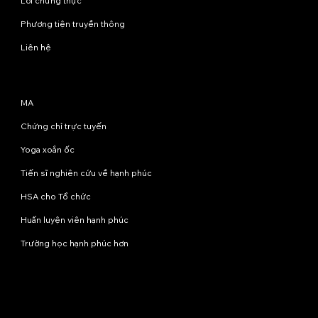
Lời chứng thực
Phương tiện truyền thông
Liên hệ
Chương trình
MA
Chứng chỉ trực tuyến
Yoga xoắn ốc
Tiến sĩ nghiên cứu về hạnh phúc
HSA cho Tổ chức
Huấn luyện viên hạnh phúc
Trường học hạnh phúc hơn
Liên hệ với chúng tôi
info@happinessstudies.academy
Địa chỉ:
Tầng 8, số 30 phố Wall
New York