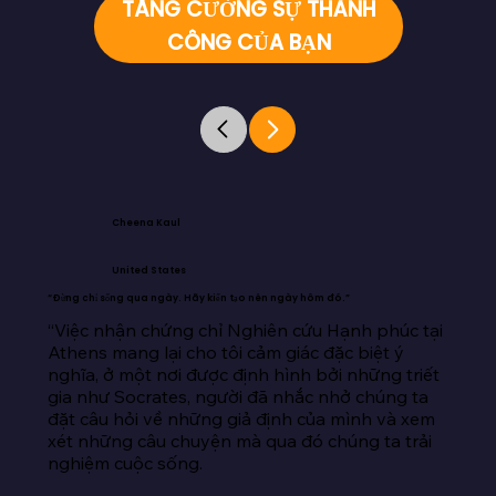
TĂNG CƯỜNG SỰ THÀNH
CÔNG CỦA BẠN
Cheena Kaul
United States
“Đừng chỉ sống qua ngày. Hãy kiến tạo nên ngày hôm đó.”
“Việc nhận chứng chỉ Nghiên cứu Hạnh phúc tại 
Athens mang lại cho tôi cảm giác đặc biệt ý 
nghĩa, ở một nơi được định hình bởi những triết 
gia như Socrates, người đã nhắc nhở chúng ta 
đặt câu hỏi về những giả định của mình và xem 
xét những câu chuyện mà qua đó chúng ta trải 
nghiệm cuộc sống.
