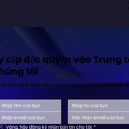
y cập độc quyền vào Trung 
chúng tôi
ắt đầu hành trình đến với cuộc sống hạnh phúc và viên 
Vâng, hãy đăng ký nhận bản tin cho tôi.
*