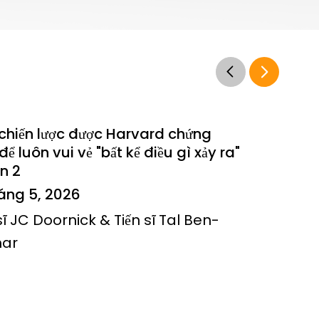
chiến lược được Harvard chứng
để luôn vui vẻ "bất kể điều gì xảy ra"
n 2
háng 5, 2026
sĩ JC Doornick & Tiến sĩ Tal Ben-
har