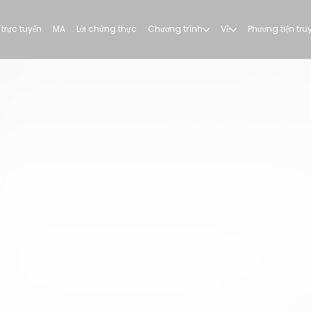
trực tuyến
MA
Lời chứng thực
Chương trình
Về
Phương tiện tr