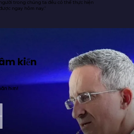
người trong chúng ta đều có thể thực hiện 
được ngay hôm nay.”
tâm kiến
mãn hơn!