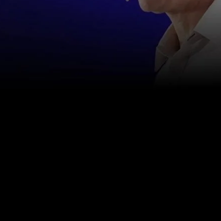
Liên hệ với chúng tôi
info@happinessstudies.academy