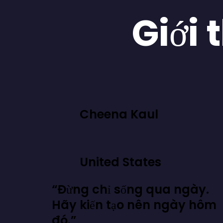
Giới 
Cheena Kaul
United States
“Đừng chỉ sống qua ngày.
Hãy kiến tạo nên ngày hôm
đó.”