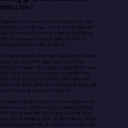
nhiều lần.”
“Nghiên cứu về hạnh phúc không hé lộ một 
công thức bí mật nào. Nó hé lộ một điều đơn 
giản hơn nhưng khó hơn: hạnh phúc không 
nằm ở những gì chúng ta biết, mà nằm ở 
những gì chúng ta lặp đi lặp lại.

Chúng ta đã biết rằng một cuộc sống tốt đẹp 
được xây dựng trên giấc ngủ, vận động, 
những mối quan hệ ý nghĩa, lòng biết ơn, mục 
đích sống, sự tò mò và phục vụ người khác. 
Thử thách là lựa chọn những điều này một 
cách nhất quán, lặng lẽ, khi không ai quan sát 
và không có gì ép buộc chúng ta.

Khoảng cách giữa cuộc sống chúng ta mong 
muốn và cuộc sống chúng ta đang sống hầu 
như không bao giờ là khoảng cách về kiến 
thức. Đó là khoảng cách về hành động. Và thu 
hẹp khoảng cách đó là một lựa chọn mà mỗi 