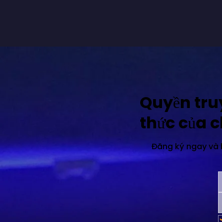
Quyền tru
thức của 
Đăng ký ngay và b