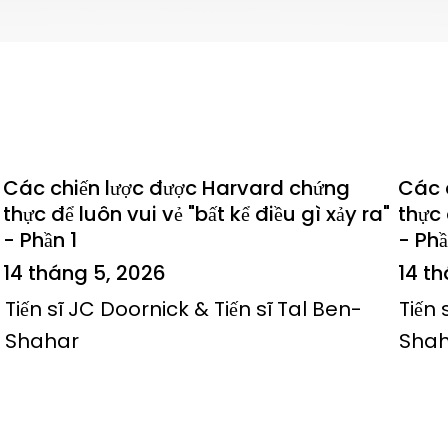
Các chiến lược được Harvard chứng
Các 
thực để luôn vui vẻ "bất kể điều gì xảy ra"
thực 
- Phần 1
- Phầ
14 tháng 5, 2026
14 t
Tiến sĩ JC Doornick & Tiến sĩ Tal Ben-
Tiến 
Shahar
Sha