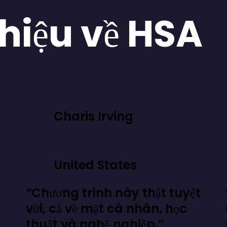
thiệu về HSA
Charis Irving
United States
“Chương trình này thật tuyệt
vời, cả về mặt cá nhân, học
thuật và nghề nghiệp.”