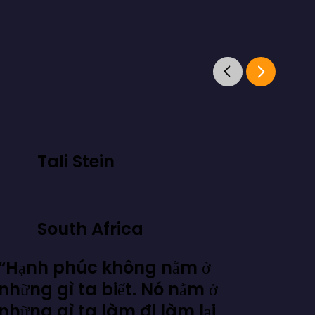
Tali Stein
South Africa
“Hạnh phúc không nằm ở
những gì ta biết. Nó nằm ở
những gì ta làm đi làm lại