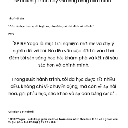
sẻ chương trình này với cộng đồng của mình."
Thuế tài sản
"Các lớp học thực sự rất tuyệt vời, chu đáo, có chủ đích và bổ ích."
Peru
"SPIRE Yoga là một trải nghiệm mới mẻ và đầy ý 
nghĩa đối với tôi. Nó đến với cuộc đời tôi vào thời 
điểm tôi sẵn sàng học hỏi, khám phá và kết nối sâu 
sắc hơn với chính mình.

Trong suốt hành trình, tôi đã học được rất nhiều 
điều, không chỉ về chuyển động, mà còn về sự hài 
hòa, giải phẫu học, sức khỏe và sự cân bằng cơ bắp. 
Tôi bắt đầu hiểu cách giải tỏa căng thẳng, ngăn 
ngừa đau nhức và tạo dựng mối quan hệ lành 
Cristiana Pinciroli
mạnh hơn với cơ thể mình.

"SPIRE Yoga... sự kết hợp giữa sức khỏe toàn diện, nhận thức bản thân và nghiên cứu
về giải phẫu học không gây đau đớn."