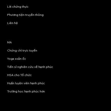
Lời chứng thực
Phương tiện truyền thông
Liên hệ
Chương trình
MA
Chứng chỉ trực tuyến
Yoga xoắn ốc
Tiến sĩ nghiên cứu về hạnh phúc
HSA cho Tổ chức
Huấn luyện viên hạnh phúc
Trường học hạnh phúc hơn
Liên hệ với chúng tôi
info@happinessstudies.academy