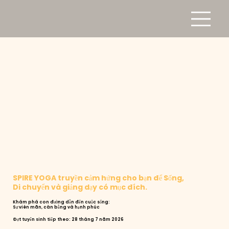
SPIRE YOGA truyền cảm hứng cho bạn để Sống,
Di chuyển và giảng dạy có mục đích.
Khám phá con đường dẫn đến cuộc sống:
Sự viên mãn, cân bằng và hạnh phúc
Đợt tuyển sinh tiếp theo: 28 tháng 7 năm 2026