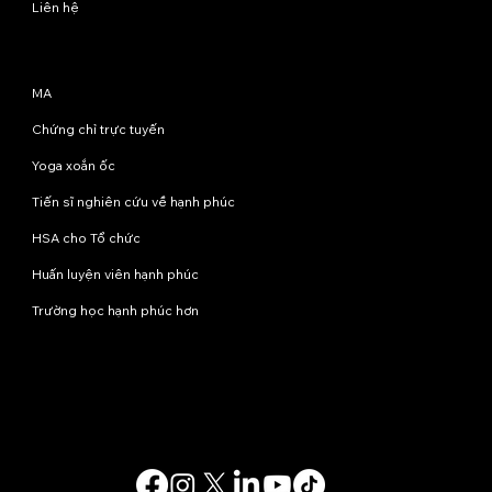
Liên hệ
Chương trình
MA
Chứng chỉ trực tuyến
Yoga xoắn ốc
Tiến sĩ nghiên cứu về hạnh phúc
HSA cho Tổ chức
Huấn luyện viên hạnh phúc
Trường học hạnh phúc hơn
Liên hệ với chúng tôi
info@happinessstudies.academy
Địa chỉ:
Tầng 8, số 30 phố Wall
New York
10005, New York
Hoa Kỳ