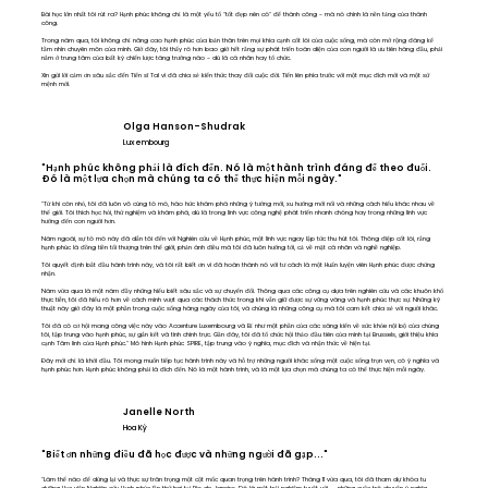
Bài học lớn nhất tôi rút ra? Hạnh phúc không chỉ là một yếu tố "tốt đẹp nên có" để thành công - mà nó chính là nền tảng của thành
công.
Trong năm qua, tôi không chỉ nâng cao hạnh phúc của bản thân trên mọi khía cạnh cốt lõi của cuộc sống, mà còn mở rộng đáng kể
tầm nhìn chuyên môn của mình. Giờ đây, tôi thấy rõ hơn bao giờ hết rằng sự phát triển toàn diện của con người là ưu tiên hàng đầu, phải
nằm ở trung tâm của bất kỳ chiến lược tăng trưởng nào - dù là cá nhân hay tổ chức.
Xin gửi lời cảm ơn sâu sắc đến Tiến sĩ Tal vì đã chia sẻ kiến thức thay đổi cuộc đời. Tiến lên phía trước với một mục đích mới và một sứ
mệnh mới.
Olga Hanson-Shudrak
Luxembourg
"Hạnh phúc không phải là đích đến. Nó là một hành trình đáng để theo đuổi.
Đó là một lựa chọn mà chúng ta có thể thực hiện mỗi ngày."
"Từ khi còn nhỏ, tôi đã luôn vô cùng tò mò, háo hức khám phá những ý tưởng mới, xu hướng mới nổi và những cách hiểu khác nhau về
thế giới. Tôi thích học hỏi, thử nghiệm và khám phá, dù là trong lĩnh vực công nghệ phát triển nhanh chóng hay trong những lĩnh vực
hướng đến con người hơn.
Năm ngoái, sự tò mò này đã dẫn tôi đến với Nghiên cứu về Hạnh phúc, một lĩnh vực ngay lập tức thu hút tôi. Thông điệp cốt lõi, rằng
hạnh phúc là đồng tiền tối thượng trên thế giới, phản ánh điều mà tôi đã luôn hướng tới, cả về mặt cá nhân và nghề nghiệp.
Tôi quyết định bắt đầu hành trình này, và tôi rất biết ơn vì đã hoàn thành nó với tư cách là một Huấn luyện viên Hạnh phúc được chứng
nhận.
Năm vừa qua là một năm đầy những hiểu biết sâu sắc và sự chuyển đổi. Thông qua các công cụ dựa trên nghiên cứu và các khuôn khổ
thực tiễn, tôi đã hiểu rõ hơn về cách mình vượt qua các thách thức trong khi vẫn giữ được sự vững vàng và hạnh phúc thực sự. Những kỹ
thuật này giờ đây là một phần trong cuộc sống hàng ngày của tôi, và chúng là những công cụ mà tôi cam kết chia sẻ với người khác.
Tôi đã có cơ hội mang công việc này vào Accenture Luxembourg và Bỉ như một phần của các sáng kiến về sức khỏe nội bộ của chúng
tôi, tập trung vào hạnh phúc, sự gắn kết và tính chính trực. Gần đây, tôi đã tổ chức hội thảo đầu tiên của mình tại Brussels, giới thiệu khía
cạnh Tâm linh của Hạnh phúc." Mô hình Hạnh phúc SPIRE, tập trung vào ý nghĩa, mục đích và nhận thức về hiện tại.
Đây mới chỉ là khởi đầu. Tôi mong muốn tiếp tục hành trình này và hỗ trợ những người khác sống một cuộc sống trọn vẹn, có ý nghĩa và
hạnh phúc hơn. Hạnh phúc không phải là đích đến. Nó là một hành trình, và là một lựa chọn mà chúng ta có thể thực hiện mỗi ngày.
Janelle North
Hoa Kỳ
"Biết ơn những điều đã học được và những người đã gặp..."
"Làm thế nào để dừng lại và thực sự trân trọng một cột mốc quan trọng trên hành trình? Tháng 11 vừa qua, tôi đã tham dự khóa tu