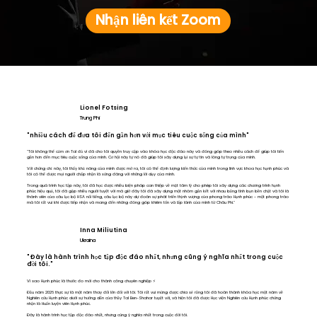
Nhận liên kết Zoom
Lionel Fotsing
Trung Phi
"nhiều cách để đưa tôi đến gần hơn với mục tiêu cuộc sống của mình"
"Tôi không thể cảm ơn Tal đủ vì đã cho tôi quyền truy cập vào khóa học độc đáo này và đóng góp theo nhiều cách để giúp tôi tiến
gần hơn đến mục tiêu cuộc sống của mình. Cơ hội này tự nó đã giúp tôi xây dựng lại sự tự tin và lòng tự trọng của mình.
Với chứng chỉ này, tôi thấy khả năng của mình được mở ra, tôi có thể định lượng kiến thức của mình trong lĩnh vực khoa học hạnh phúc và
tôi có thể được mọi người chấp nhận là xứng đáng với những lời dạy của mình.
Trong quá trình học tập này, tôi đã học được nhiều biện pháp can thiệp về mặt tâm lý cho phép tôi xây dựng các chương trình hạnh
phúc hiệu quả, tôi đã gặp nhiều người tuyệt vời mà giờ đây tôi đã xây dựng một nhóm gắn kết với nhau bằng tình bạn bền chặt và tôi là
thành viên của câu lạc bộ HSA nổi tiếng, câu lạc bộ này dự đoán sự phát triển thịnh vượng của phong trào Hạnh phúc - một phong trào
mà tôi rất vui khi được tiếp nhận và mang đến những đóng góp khiêm tốn và lấp lánh của mình từ Châu Phi."
Inna Miliutina
Ukraina
"Đây là hành trình học tập độc đáo nhất, nhưng cũng ý nghĩa nhất trong cuộc
đời tôi."
Vì sao Hạnh phúc là thước đo mới cho thành công chuyên nghiệp ⚡️
Đầu năm 2026 thực sự là một năm thay đổi lớn đối với tôi. Tôi rất vui mừng được chia sẻ rằng tôi đã hoàn thành khóa học một năm về
Nghiên cứu Hạnh phúc dưới sự hướng dẫn của thầy Tal Ben-Shahar tuyệt vời, và hiện tôi đã được Học viện Nghiên cứu Hạnh phúc chứng
nhận là Huấn luyện viên Hạnh phúc.
Đây là hành trình học tập độc đáo nhất, nhưng cũng ý nghĩa nhất trong cuộc đời tôi.