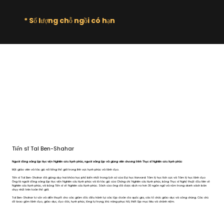
* Số lượng chỗ ngồi có hạn
Tiến sĩ Tal Ben-Shahar
Người đồng sáng lập Học viện Nghiên cứu Hạnh phúc, người sáng lập và giảng viên chương trình Thạc sĩ Nghiên cứu Hạnh phúc
Một giáo viên và tác giả nổi tiếng thế giới trong lĩnh vực hạnh phúc và lãnh đạo.
Tiến sĩ Tal Ben-Shahar đã giảng dạy hai khóa học phổ biến nhất trong lịch sử của Đại học Harvard: Tâm lý học tích cực và Tâm lý học lãnh đạo
Ông là người đồng sáng lập Học viện Nghiên cứu Hạnh phúc và là tác giả của Chứng chỉ Nghiên cứu Hạnh phúc, bằng Thạc sĩ Nghệ thuật đầu tiên về
Nghiên cứu Hạnh phúc, và bằng Tiến sĩ về Nghiên cứu Hạnh phúc. Sách của ông đã được dịch ra hơn 30 ngôn ngữ và nằm trong danh sách bán
chạy nhất trên toàn thế giới.
Tal Ben-Shahar tư vấn và diễn thuyết cho các giám đốc điều hành tại các tập đoàn đa quốc gia, các tổ chức giáo dục và công chúng. Các chủ
đề bao gồm lãnh đạo, giáo dục, đạo đức, hạnh phúc, lòng tự trọng, khả năng phục hồi, thiết lập mục tiêu và chánh niệm.