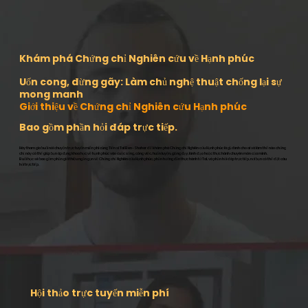
Khám phá Chứng chỉ Nghiên cứu về Hạnh phúc
Uốn cong, đừng gãy: Làm chủ nghệ thuật chống lại sự
mong manh
Giới thiệu về Chứng chỉ Nghiên cứu Hạnh phúc
Bao gồm phần hỏi đáp trực tiếp.
Hãy tham gia buổi nói chuyện trực tuyến miễn phí cùng Tiến sĩ Tal Ben-Shahar để khám phá Chứng chỉ Nghiên cứu Hạnh phúc là gì, dành cho ai và làm thế nào chứng
chỉ này có thể giúp bạn áp dụng khoa học về hạnh phúc vào cuộc sống, công việc, huấn luyện, giảng dạy, lãnh đạo hoặc thực hành chuyên môn của mình.
Buổi học sẽ bao gồm phần giới thiệu ngắn gọn về Chứng chỉ Nghiên cứu Hạnh phúc, phần hướng dẫn thực hành từ Tal, và phần hỏi đáp trực tiếp, nơi bạn có thể đặt câu
hỏi trực tiếp.
Hội thảo trực tuyến miễn phí