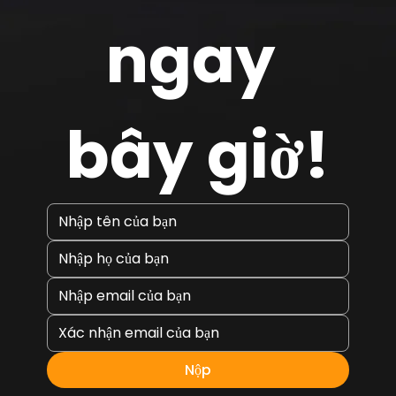
ngay 
bây giờ!
Nộp