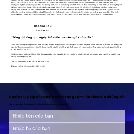
dưỡng Học viện Nghiên cứu Hạnh phúc lần thứ hai tại Rio de Janeiro. Đó là một trải nghiệm tuyệt vời — những cuộc trò chuyện ý nghĩa,
những suy ngẫm sâu sắc và thời gian được dành cho một cộng đồng tuyệt vời. Một điểm nhấn đáng nhớ đối với tôi là việc nhận được
Chứng chỉ Nghiên cứu Hạnh phúc. Mặc dù chương trình Thạc sĩ của chúng tôi chính thức kết thúc vào tháng 12 năm 2025 và lễ tốt nghiệp sẽ
diễn ra vào tháng 5 năm 2026, khoảnh khắc này đánh dấu một cột mốc quan trọng: Tôi hiện là một Huấn luyện viên Hạnh phúc được
chứng nhận. Cảm ơn Tal Ben-Shahar! Hành trình này tiếp tục định hình cách tôi thể hiện bản thân trong công việc huấn luyện và tư vấn -
nhắc nhở tôi rằng sự thay đổi bền vững không đến từ việc thúc đẩy mạnh mẽ hơn, mà đến từ việc tạo không gian cho nhận thức, ý định
và sự quan tâm. Biết ơn những điều đã học được, những người đã gặp và những lời nhắc nhở thầm lặng trên suốt chặng đường."
Cheena Kaul
United States
“Đừng chỉ sống qua ngày. Hãy kiến tạo nên ngày hôm đó.”
“Việc nhận chứng chỉ Nghiên cứu Hạnh phúc tại Athens mang lại cho tôi cảm giác đặc biệt ý nghĩa, ở một nơi được định hình bởi những triết
gia như Socrates, người đã nhắc nhở chúng ta đặt câu hỏi về những giả định của mình và xem xét những câu chuyện mà qua đó chúng
ta trải nghiệm cuộc sống.
Có lẽ đó là nơi sự thay đổi bắt đầu. Không phải lúc nào cũng là việc tìm ra những câu trả lời mới, mà là việc nhận ra những câu hỏi mà
chúng ta đang sống với.
Tâm trí tôi đang thiết kế điều gì ngay lúc này?
Đừng chỉ sống một ngày. Hãy thiết kế nó.”
Quyền truy cập độc quyền vào Trung tâm kiến thức của chúng tôi
Đăng ký ngay và bắt đầu hành trình đến với cuộc sống hạnh phúc và viên mãn hơn!