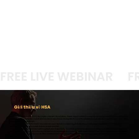
FREE LIVE WEBINAR
Giới thiệu về HSA
Học viện Nghiên cứu Hạnh phúc (HSA), do cựu giáo sư Harvard, Tiến sĩ Tal Ben-Shahar sáng lập và lãnh đạo, cung cấp các chương trình trực tuyến và đa ngôn ngữ
tiên phong, từ Chứng chỉ Nghiên cứu Hạnh phúc kéo dài một năm đến các chương trình Thạc sĩ và Tiến sĩ Nghiên cứu Hạnh phúc hoàn toàn trực tuyến và được công
nhận đầy đủ đầu tiên trên thế giới.
HSA không chỉ là một tổ chức học thuật - mà còn là một cộng đồng toàn cầu năng động, hỗ trợ lẫn nhau gồm hàng ngàn chuyên gia từ hơn 100 quốc gia, tất cả đều
cam kết thúc đẩy sự phát triển cá nhân, giữa các cá nhân và tập thể.
Sứ mệnh của chúng tôi là dẫn dắt cuộc cách mạng hạnh phúc bằng cách đào tạo và trao quyền cho các nhà lãnh đạo, những người sẽ thúc đẩy hạnh phúc cho cá
nhân, tổ chức và xã hội. Để đạt được điều này, HSA áp dụng phương pháp giảng dạy toàn diện và liên ngành. Chúng tôi định nghĩa hạnh phúc là sự khỏe mạnh toàn
diện của một con người - sự kết hợp của các khía cạnh tinh thần, thể chất, trí tuệ, mối quan hệ và cảm xúc của cuộc sống. Tóm lại, chúng tôi gọi trải nghiệm này là sự
toàn vẹn.