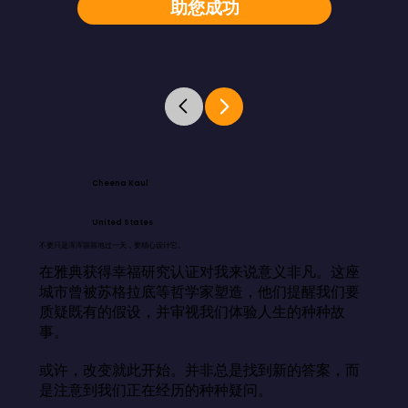
助您成功
Cheena Kaul
United States
不要只是浑浑噩噩地过一天，要精心设计它。
在雅典获得幸福研究认证对我来说意义非凡。这座
城市曾被苏格拉底等哲学家塑造，他们提醒我们要
质疑既有的假设，并审视我们体验人生的种种故
事。

或许，改变就此开始。并非总是找到新的答案，而
是注意到我们正在经历的种种疑问。
