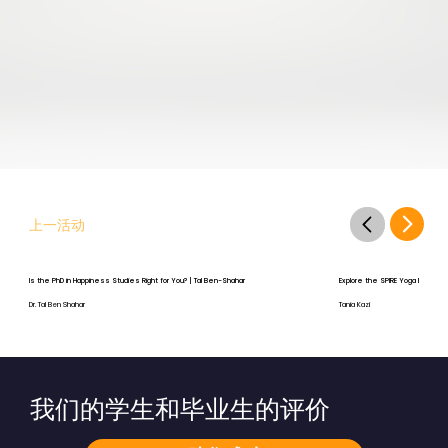
上一活动
Is the PhD in Happiness Studies Right for You? | Tal Ben-Shahar
Explore the SPIRE Yoga Program
Dr. Tal Ben Shahar
Tania Kazi
我们的学生和毕业生的评价