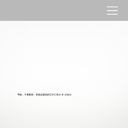
弯曲，不要断裂：掌握反脆弱的艺术 | 塔尔·本·沙哈尔