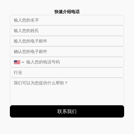
快速介绍电话
联系我们