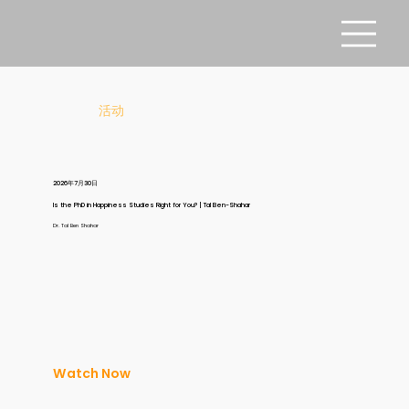
活动
2026年7月30日
Is the PhD in Happiness Studies Right for You? | Tal Ben-Shahar
Dr. Tal Ben Shahar
Watch Now