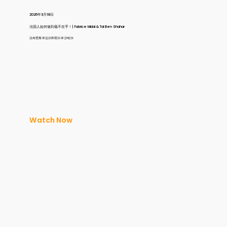
2026年3月18日
法国人如何做到毫不在乎！| Fabrice Midal & Tal Ben Shahar
法布里斯·米达尔和塔尔·本·沙哈尔
Watch Now