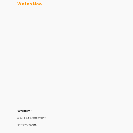
Watch Now
2023年11月30日
工作和生活中从倦怠到充满活力
塔尔·本·沙哈尔和妮哈·桑万