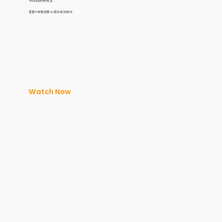
寻找目的和意义
亚瑟·C·布鲁克斯 & 塔尔·本·沙哈尔
Watch Now