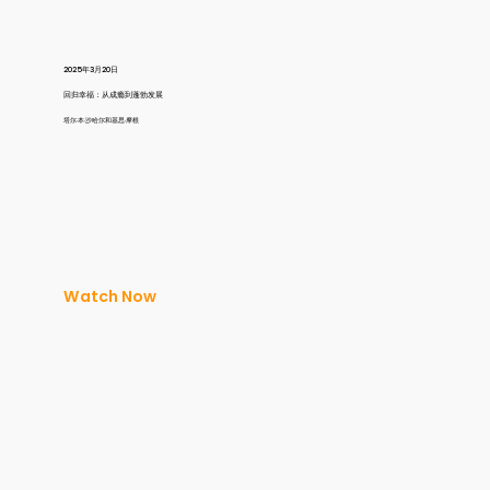
2025年3月20日
回归幸福：从成瘾到蓬勃发展
塔尔·本·沙哈尔和基思·摩根
Watch Now