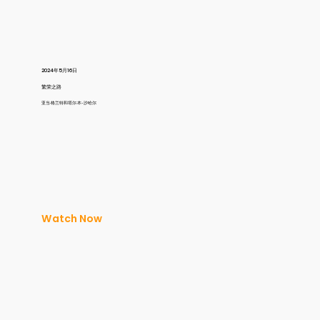
2024年5月16日
繁荣之路
亚当·格兰特和塔尔·本-沙哈尔
Watch Now