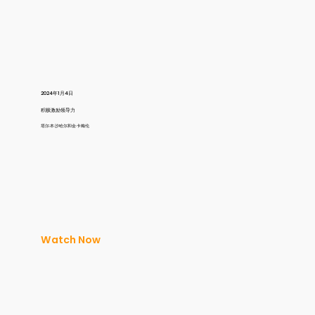
2024年1月4日
积极激励领导力
塔尔·本·沙哈尔和金·卡梅伦
Watch Now