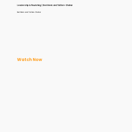
Leadership & Flourishing | Beri Meric and Tal Ben-Shahar
Beri Meric and Tal Ben-Shahar
Watch Now