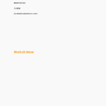
2024年2月14日
工作重塑
艾米·弗热斯涅夫斯基和塔尔·本-沙哈尔
Watch Now