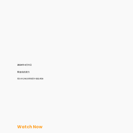
2024年4月11日
释放你的潜力
塔尔·本·沙哈尔和埃里卡·德拉·维加
Watch Now