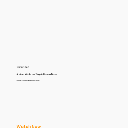
2026年7月8日
Ancient Wisdom of Yoga in Modern Times
Lauren Hanna and Tania Kazi
Watch Now