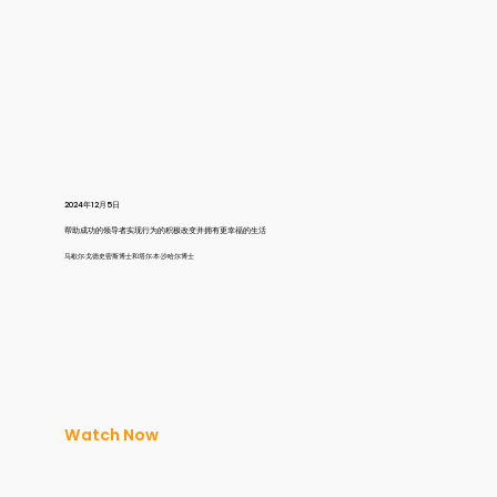
2024年12月5日
帮助成功的领导者实现行为的积极改变并拥有更幸福的生活
马歇尔·戈德史密斯博士和塔尔·本·沙哈尔博士
Watch Now