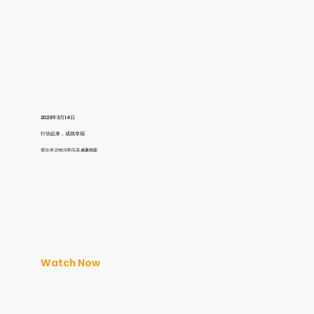
2023年3月14日
行动起来，成就幸福
塔尔·本·沙哈尔和马克·威廉姆森
Watch Now