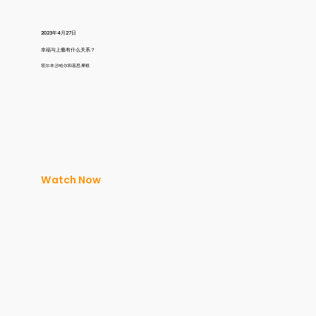
2023年4月27日
幸福与上瘾有什么关系？
塔尔·本·沙哈尔和基思·摩根
Watch Now