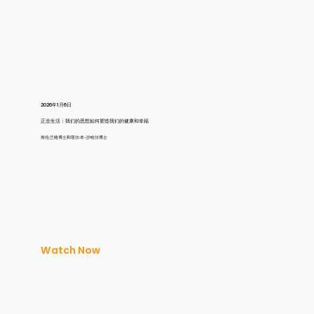
2026年1月6日
正念生活：我们的思想如何塑造我们的健康和幸福
埃伦·兰格博士和塔尔·本-沙哈尔博士
Watch Now