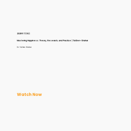
2026年7月9日
Mastering Happiness: Theory, Research, and Practice | Tal Ben-Shahar
Dr. Tal Ben Shahar
Watch Now