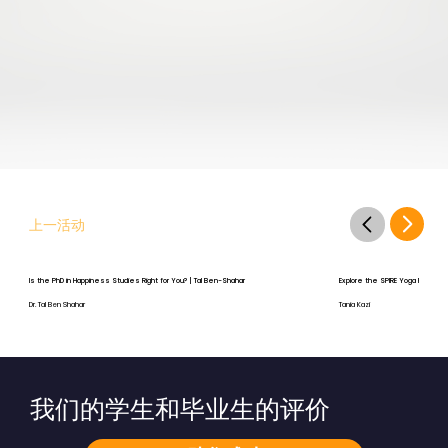
上一活动
Is the PhD in Happiness Studies Right for You? | Tal Ben-Shahar
Explore the SPIRE Yoga Program
Dr. Tal Ben Shahar
Tania Kazi
我们的学生和毕业生的评价