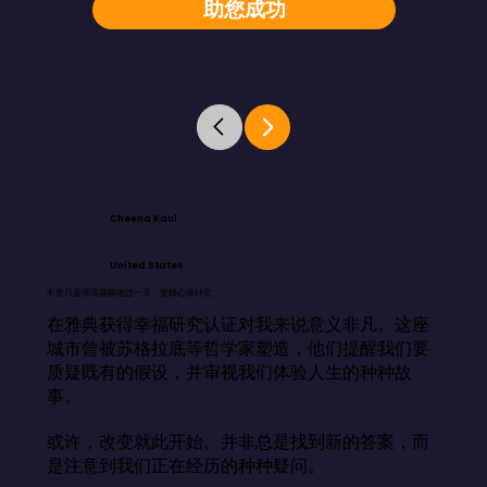
助您成功
Cheena Kaul
United States
不要只是浑浑噩噩地过一天，要精心设计它。
在雅典获得幸福研究认证对我来说意义非凡。这座
城市曾被苏格拉底等哲学家塑造，他们提醒我们要
质疑既有的假设，并审视我们体验人生的种种故
事。

或许，改变就此开始。并非总是找到新的答案，而
是注意到我们正在经历的种种疑问。
