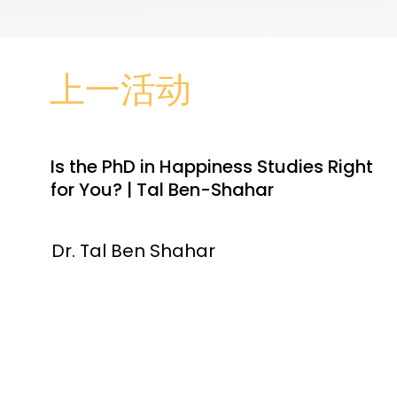
上一活动
Is the PhD in Happiness Studies Right
for You? | Tal Ben-Shahar
Dr. Tal Ben Shahar