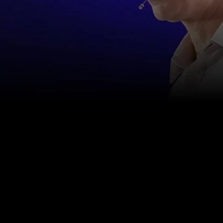
联系我们
info@happinessstudies.academy