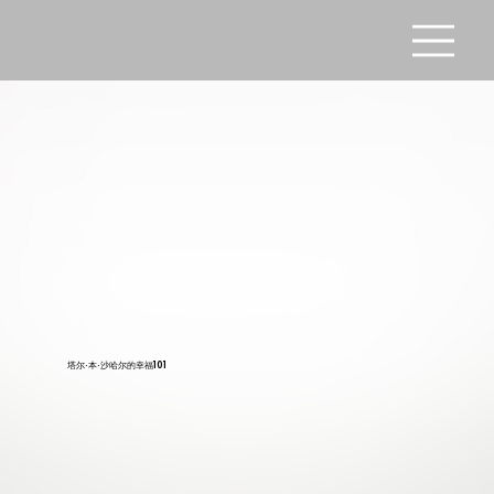
塔尔·本·沙哈尔的幸福101