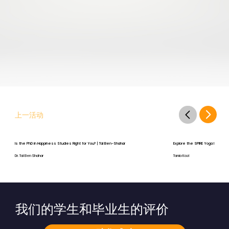
上一活动
Is the PhD in Happiness Studies Right for You? | Tal Ben-Shahar
Explore the SPIRE Yoga Program
Dr. Tal Ben Shahar
Tania Kazi
我们的学生和毕业生的评价