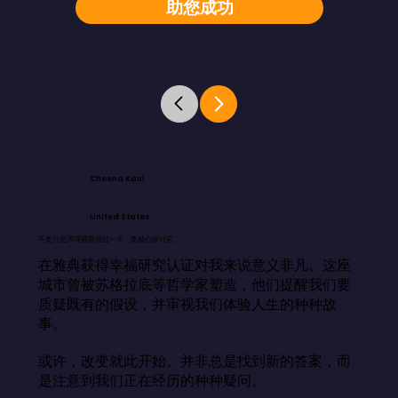
助您成功
Cheena Kaul
United States
不要只是浑浑噩噩地过一天，要精心设计它。
在雅典获得幸福研究认证对我来说意义非凡。这座
城市曾被苏格拉底等哲学家塑造，他们提醒我们要
质疑既有的假设，并审视我们体验人生的种种故
事。

或许，改变就此开始。并非总是找到新的答案，而
是注意到我们正在经历的种种疑问。
